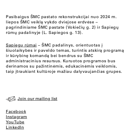
Pasibaigus ŠMC pastato rekonstrukcijai nuo 2024 m.
liepos ŠMC veiklą vykdo dviejose erdvėse –
pagrindiniame ŠMC pastate (Vokiečių g. 2) ir Sapiegų
rūmų padalinyje (L. Sapiegos g. 13).
Sapiegų rūmai
– ŠMC padalinys, orientuotas į
šiuolaikybės ir paveldo temas, turintis atskirą programą
ir kūrybinę komandą bei bendrus su ŠMC
administracinius resursus. Kuruotos programos bus
derinamos su pažintinėmis, edukacinėmis veiklomis,
taip įtraukiant kultūroje mažiau dalyvaujančias grupes.
Join our mailing list
Facebook
Instagram
YouTube
LinkedIn