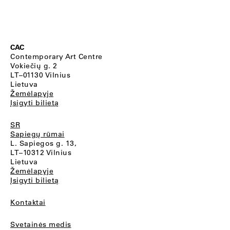
CAC
Contemporary Art Centre
Vokiečių g. 2
LT–01130 Vilnius
Lietuva
Žemėlapyje
Įsigyti bilietą
SR
Sapiegų rūmai
L. Sapiegos g. 13,
LT–10312 Vilnius
Lietuva
Žemėlapyje
Įsigyti bilietą
Kontaktai
Svetainės medis