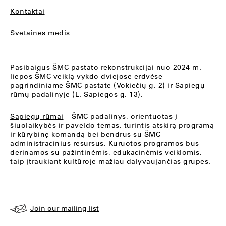
Kontaktai
Svetainės medis
Pasibaigus ŠMC pastato rekonstrukcijai nuo 2024 m.
liepos ŠMC veiklą vykdo dviejose erdvėse –
pagrindiniame ŠMC pastate (Vokiečių g. 2) ir Sapiegų
rūmų padalinyje (L. Sapiegos g. 13).
Sapiegų rūmai
– ŠMC padalinys, orientuotas į
šiuolaikybės ir paveldo temas, turintis atskirą programą
ir kūrybinę komandą bei bendrus su ŠMC
administracinius resursus. Kuruotos programos bus
derinamos su pažintinėmis, edukacinėmis veiklomis,
taip įtraukiant kultūroje mažiau dalyvaujančias grupes.
Join our mailing list