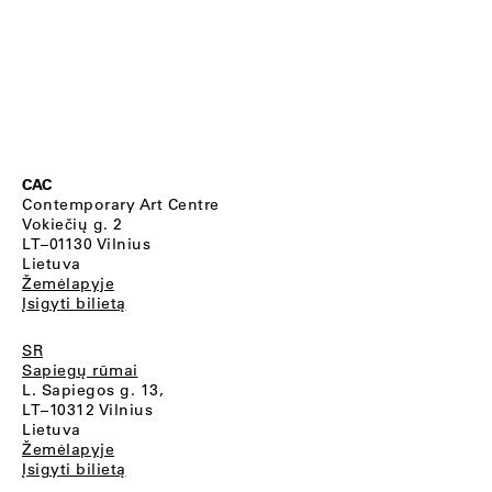
CAC
Contemporary Art Centre
Vokiečių g. 2
LT–01130 Vilnius
Lietuva
Žemėlapyje
Įsigyti bilietą
SR
Sapiegų rūmai
L. Sapiegos g. 13,
LT–10312 Vilnius
Lietuva
Žemėlapyje
Įsigyti bilietą