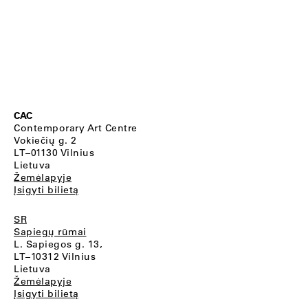
CAC
Contemporary Art Centre
Vokiečių g. 2
LT–01130 Vilnius
Lietuva
Žemėlapyje
Įsigyti bilietą
SR
Sapiegų rūmai
L. Sapiegos g. 13,
LT–10312 Vilnius
Lietuva
Žemėlapyje
Įsigyti bilietą