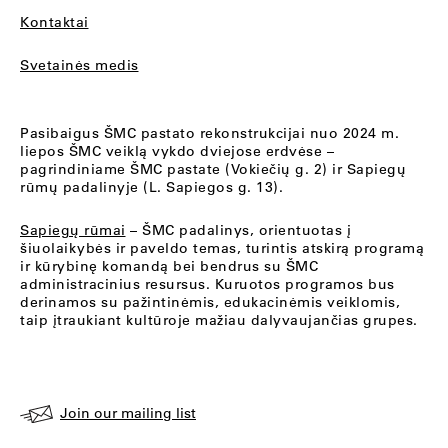
Kontaktai
Svetainės medis
Pasibaigus ŠMC pastato rekonstrukcijai nuo 2024 m.
liepos ŠMC veiklą vykdo dviejose erdvėse –
pagrindiniame ŠMC pastate (Vokiečių g. 2) ir Sapiegų
rūmų padalinyje (L. Sapiegos g. 13).
Sapiegų rūmai
– ŠMC padalinys, orientuotas į
šiuolaikybės ir paveldo temas, turintis atskirą programą
ir kūrybinę komandą bei bendrus su ŠMC
administracinius resursus. Kuruotos programos bus
derinamos su pažintinėmis, edukacinėmis veiklomis,
taip įtraukiant kultūroje mažiau dalyvaujančias grupes.
Join our mailing list