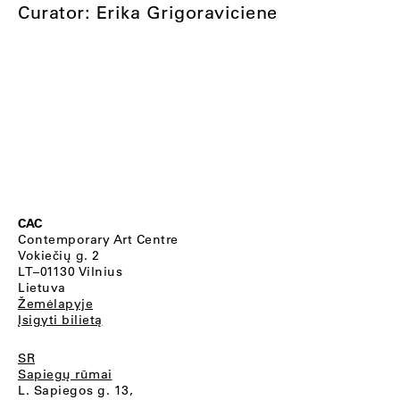
Curator: Erika Grigoraviciene
CAC
Contemporary Art Centre
Vokiečių g. 2
LT–01130 Vilnius
Lietuva
Žemėlapyje
Įsigyti bilietą
SR
Sapiegų rūmai
L. Sapiegos g. 13,