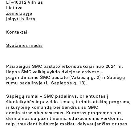
LT–10312 Vilnius
Lietuva
Žemėlapyje
Įsigyti bilietą
Kontaktai
Svetainės medis
Pasibaigus ŠMC pastato rekonstrukcijai nuo 2024 m.
liepos ŠMC veiklą vykdo dviejose erdvėse –
pagrindiniame ŠMC pastate (Vokiečių g. 2) ir Sapiegų
rūmų padalinyje (L. Sapiegos g. 13).
Sapiegų rūmai
– ŠMC padalinys, orientuotas į
šiuolaikybės ir paveldo temas, turintis atskirą programą
ir kūrybinę komandą bei bendrus su ŠMC
administracinius resursus. Kuruotos programos bus
derinamos su pažintinėmis, edukacinėmis veiklomis,
taip įtraukiant kultūroje mažiau dalyvaujančias grupes.