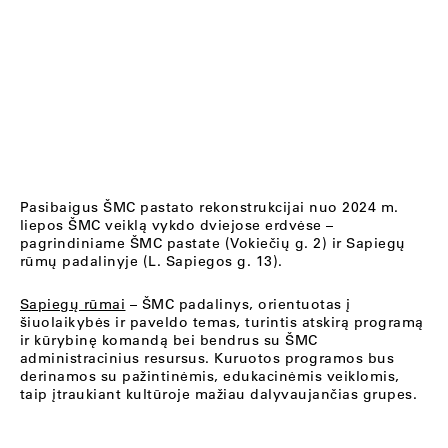
Pasibaigus ŠMC pastato rekonstrukcijai nuo 2024 m.
liepos ŠMC veiklą vykdo dviejose erdvėse –
pagrindiniame ŠMC pastate (Vokiečių g. 2) ir Sapiegų
rūmų padalinyje (L. Sapiegos g. 13).
Sapiegų rūmai
– ŠMC padalinys, orientuotas į
šiuolaikybės ir paveldo temas, turintis atskirą programą
ir kūrybinę komandą bei bendrus su ŠMC
administracinius resursus. Kuruotos programos bus
derinamos su pažintinėmis, edukacinėmis veiklomis,
taip įtraukiant kultūroje mažiau dalyvaujančias grupes.