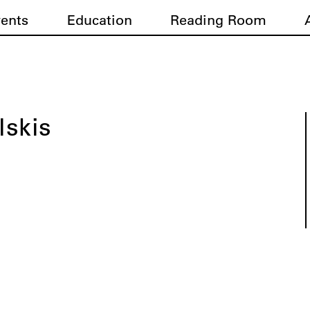
vents
Education
Reading Room
lskis