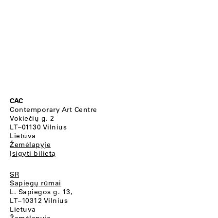
CAC
Contemporary Art Centre
Vokiečių g. 2
LT–01130 Vilnius
Lietuva
Žemėlapyje
Įsigyti bilietą
SR
Sapiegų rūmai
L. Sapiegos g. 13,
LT–10312 Vilnius
Lietuva