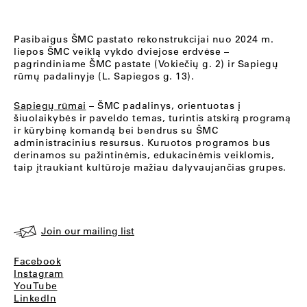
Pasibaigus ŠMC pastato rekonstrukcijai nuo 2024 m.
liepos ŠMC veiklą vykdo dviejose erdvėse –
pagrindiniame ŠMC pastate (Vokiečių g. 2) ir Sapiegų
rūmų padalinyje (L. Sapiegos g. 13).
Sapiegų rūmai
– ŠMC padalinys, orientuotas į
šiuolaikybės ir paveldo temas, turintis atskirą programą
ir kūrybinę komandą bei bendrus su ŠMC
administracinius resursus. Kuruotos programos bus
derinamos su pažintinėmis, edukacinėmis veiklomis,
taip įtraukiant kultūroje mažiau dalyvaujančias grupes.
Join our mailing list
Facebook
Instagram
YouTube
LinkedIn