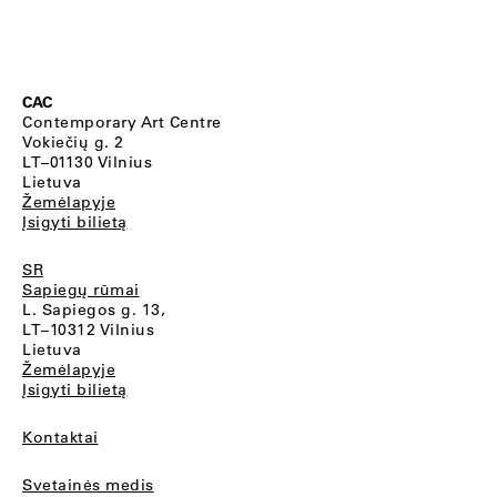
CAC
Contemporary Art Centre
Vokiečių g. 2
LT–01130 Vilnius
Lietuva
Žemėlapyje
Įsigyti bilietą
SR
Sapiegų rūmai
L. Sapiegos g. 13,
LT–10312 Vilnius
Lietuva
Žemėlapyje
Įsigyti bilietą
Kontaktai
Svetainės medis