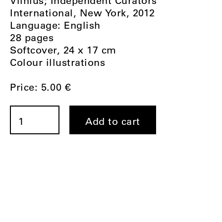
Vilnius; Independent Curators
International, New York,
2012
Language: English
28 pages
Softcover, 24 x 17 cm
Colour illustrations
Price:
5.00
€
ICI’s
Curatorial
Add to cart
Hub
at
TEMP
quantity