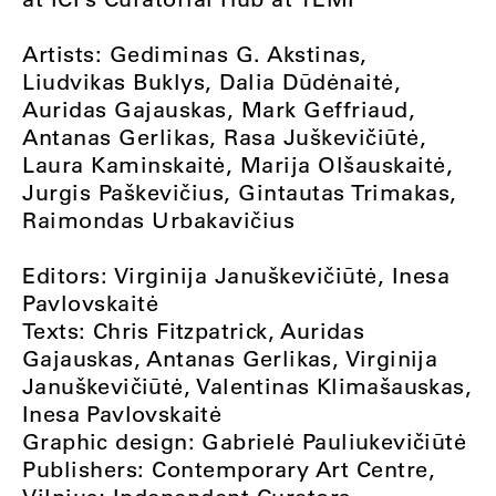
Artists: Gediminas G. Akstinas,
Liudvikas Buklys, Dalia Dūdėnaitė,
Auridas Gajauskas, Mark Geffriaud,
Antanas Gerlikas, Rasa Juškevičiūtė,
Laura Kaminskaitė, Marija Olšauskaitė,
Jurgis Paškevičius, Gintautas Trimakas,
Raimondas Urbakavičius
Editors: Virginija Januškevičiūtė, Inesa
Pavlovskaitė
Texts: Chris Fitzpatrick, Auridas
Gajauskas, Antanas Gerlikas, Virginija
Januškevičiūtė, Valentinas Klimašauskas,
Inesa Pavlovskaitė
Graphic design: Gabrielė Pauliukevičiūtė
Publishers: Contemporary Art Centre,