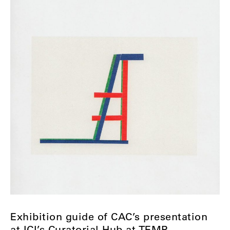
Exhibition guide of CAC’s presentation
at ICI’s Curatorial Hub at TEMP