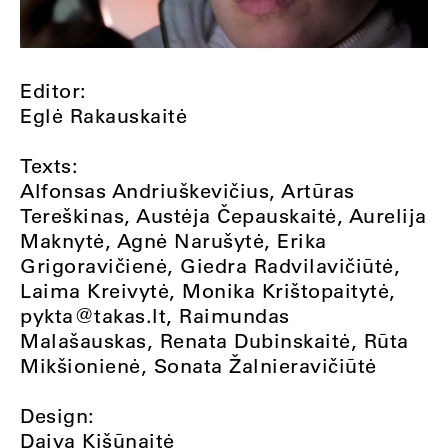
Editor:
Eglė Rakauskaitė
Texts:
Alfonsas Andriuškevičius, Artūras
Tereškinas, Austėja Čepauskaitė, Aurelija
Maknytė, Agnė Narušytė, Erika
Grigoravičienė, Giedra Radvilavičiūtė,
Laima Kreivytė, Monika Krištopaitytė,
pykta@takas.lt
, Raimundas
Malašauskas, Renata Dubinskaitė, Rūta
Mikšionienė, Sonata Žalnieravičiūtė
Design:
Daiva Kišūnaitė