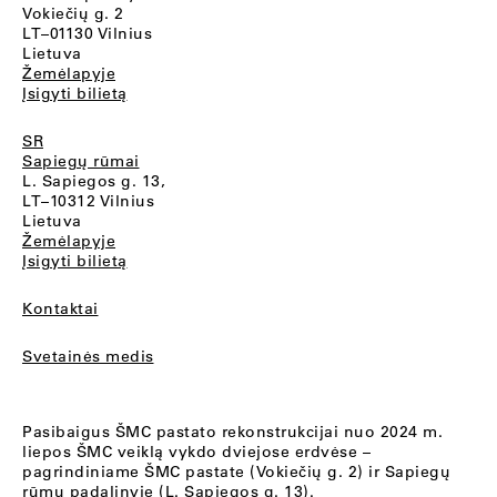
Vokiečių g. 2
LT–01130 Vilnius
Lietuva
Žemėlapyje
Įsigyti bilietą
SR
Sapiegų rūmai
L. Sapiegos g. 13,
LT–10312 Vilnius
Lietuva
Žemėlapyje
Įsigyti bilietą
Kontaktai
Svetainės medis
Pasibaigus ŠMC pastato rekonstrukcijai nuo 2024 m.
liepos ŠMC veiklą vykdo dviejose erdvėse –
pagrindiniame ŠMC pastate (Vokiečių g. 2) ir Sapiegų
rūmų padalinyje (L. Sapiegos g. 13).