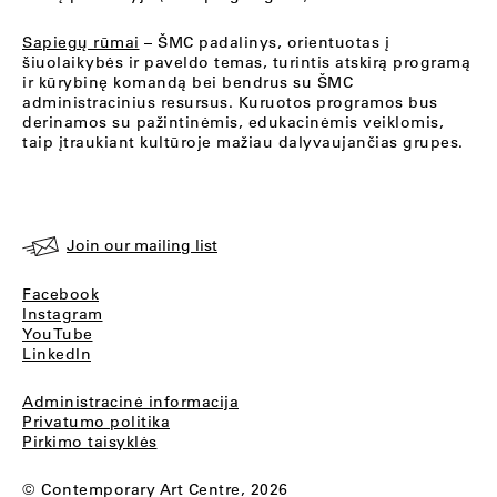
Sapiegų rūmai
– ŠMC padalinys, orientuotas į
šiuolaikybės ir paveldo temas, turintis atskirą programą
ir kūrybinę komandą bei bendrus su ŠMC
administracinius resursus. Kuruotos programos bus
derinamos su pažintinėmis, edukacinėmis veiklomis,
taip įtraukiant kultūroje mažiau dalyvaujančias grupes.
Join our mailing list
Facebook
Instagram
YouTube
LinkedIn
Administracinė informacija
Privatumo politika
Pirkimo taisyklės
© Contemporary Art Centre, 2026