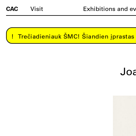
CAC
Visit
Exhibitions and e
Trečiadieniauk ŠMC! Šiandien įprastas 
Jo