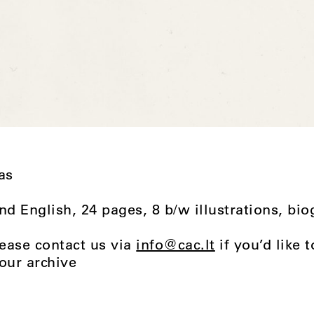
as
nd English, 24 pages, 8 b/w illustrations, bio
lease contact us via
info@cac.lt
if you’d like 
our archive