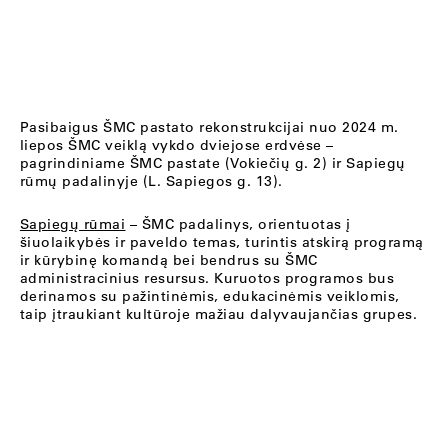
Pasibaigus ŠMC pastato rekonstrukcijai nuo 2024 m.
liepos ŠMC veiklą vykdo dviejose erdvėse –
pagrindiniame ŠMC pastate (Vokiečių g. 2) ir Sapiegų
rūmų padalinyje (L. Sapiegos g. 13).
Sapiegų rūmai
– ŠMC padalinys, orientuotas į
šiuolaikybės ir paveldo temas, turintis atskirą programą
ir kūrybinę komandą bei bendrus su ŠMC
administracinius resursus. Kuruotos programos bus
derinamos su pažintinėmis, edukacinėmis veiklomis,
taip įtraukiant kultūroje mažiau dalyvaujančias grupes.