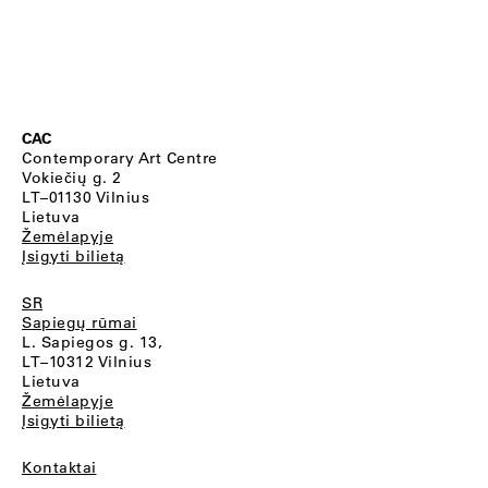
CAC
Contemporary Art Centre
Vokiečių g. 2
LT–01130 Vilnius
Lietuva
Žemėlapyje
Įsigyti bilietą
SR
Sapiegų rūmai
L. Sapiegos g. 13,
LT–10312 Vilnius
Lietuva
Žemėlapyje
Įsigyti bilietą
Kontaktai