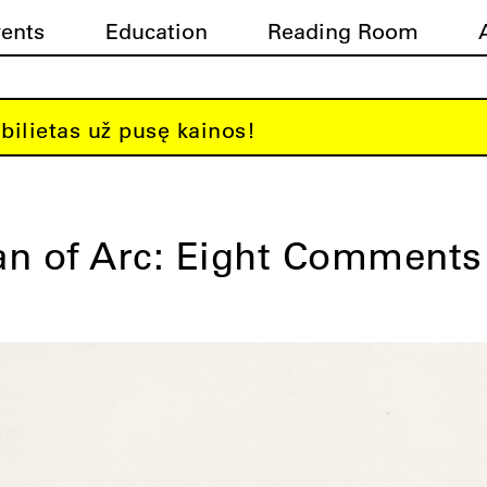
vents
Education
Reading Room
bilietas už pusę kainos!
an of Arc: Eight Comments