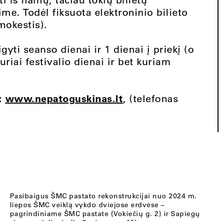
me. Todėl fiksuota elektroninio bilieto
mokestis).
igyti seanso dienai ir 1 dienai į priekį (o
uriai festivalio dienai ir bet kuriam
į:
www.nepatoguskinas.lt
, (telefonas
Pasibaigus ŠMC pastato rekonstrukcijai nuo 2024 m.
liepos ŠMC veiklą vykdo dviejose erdvėse –
pagrindiniame ŠMC pastate (Vokiečių g. 2) ir Sapiegų