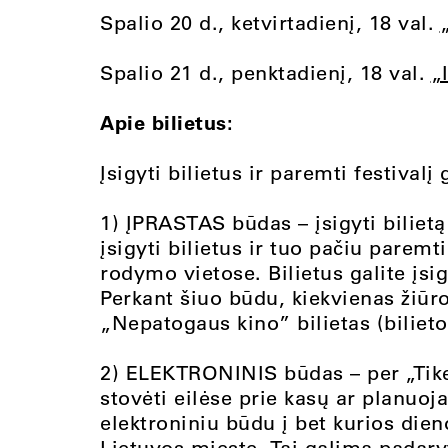
Spalio 20 d., ketvirtadienį, 18 val.
Spalio 21 d., penktadienį, 18 val.
„
Apie bilietus:
Įsigyti bilietus ir paremti festivalį
1) ĮPRASTAS būdas – įsigyti bilietą
įsigyti bilietus ir tuo pačiu paremti
rodymo vietose. Bilietus galite įsig
Perkant šiuo būdu, kiekvienas žiūr
„Nepatogaus kino” bilietas (bilieto
2) ELEKTRONINIS būdas – per „Tike
stovėti eilėse prie kasų ar planuoja
elektroniniu būdu į bet kurios dien
Lietuvos mieste. Tai galima padaryt