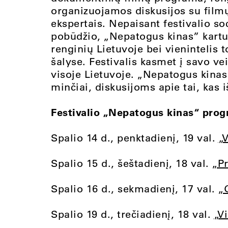
organizuojamos diskusijos su filmų
ekspertais. Nepaisant festivalio so
pobūdžio, „Nepatogus kinas” kartu
renginių Lietuvoje bei vienintelis t
šalyse. Festivalis kasmet į savo ve
visoje Lietuvoje. „Nepatogus kinas“
minčiai, diskusijoms apie tai, kas i
Festivalio „Nepatogus kinas“ prog
Spalio 14 d., penktadienį, 19 val.
„
Spalio 15 d., šeštadienį, 18 val.
„Pr
Spalio 16 d., sekmadienį, 17 val.
„
Spalio 19 d., trečiadienį, 18 val.
„V