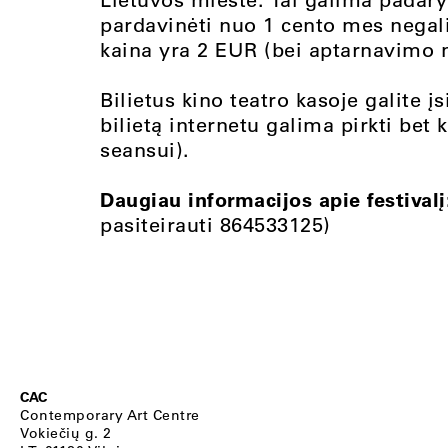
pardavinėti nuo 1 cento mes negali
kaina yra 2 EUR (bei aptarnavimo 
Bilietus kino teatro kasoje galite įs
bilietą internetu galima pirkti bet k
seansui).
Daugiau informacijos apie festival
pasiteirauti 864533125)
CAC
Contemporary Art Centre
Vokiečių g. 2