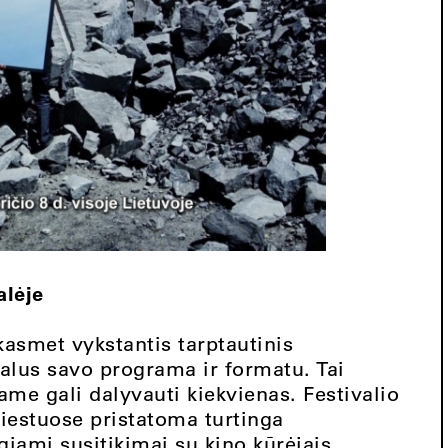
alėje
asmet vykstantis tarptautinis
kalus savo programa ir formatu. Tai
iame gali dalyvauti kiekvienas. Festivalio
miestuose pristatoma turtinga
ami susitikimai su kino kūrėjais,