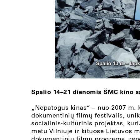
Spalio 14–21 dienomis ŠMC kino s
„Nepatogus kinas“ – nuo 2007 m. k
dokumentinių filmų festivalis, uni
socialinis-kultūrinis projektas, kur
metu Vilniuje ir kituose Lietuvos 
dokumentinių filmų programa, rengi