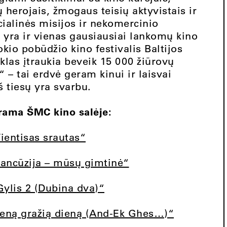
 herojais, žmogaus teisių aktyvistais ir
cialinės misijos ir nekomercinio
 yra ir vienas gausiausiai lankomų kino
okio pobūdžio kino festivalis Baltijos
iklas įtraukia beveik 15 000 žiūrovų
 – tai erdvė geram kinui ir laisvai
š tiesų yra svarbu.
rama ŠMC kino salėje:
Vientisas srautas“
ancūzija – mūsų gimtinė“
Gylis 2 (Dubina dva)“
ieną gražią dieną (And-Ek Ghes…)“