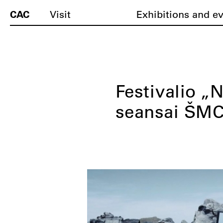
CAC
Visit
Exhibitions and e
Festivalio „
seansai ŠMC 