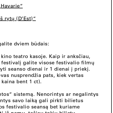
„Havarie“
Iš rytų (D’Est)“
 galite dviem būdais:
 kino teatro kasoje. Kaip ir anksčiau,
 festivalį galite visose festivalio filmų
yti seanso dienai ir 1 dienai į priekį.
ovas nusprendžia pats, kiek vertas
 kaina bent 1 ct).
tos“ sistemą. Nenorintys ar negalintys
ntys savo laiką gali pirkti bilietus
os festivalio seansą bet kuriame
i iš namų, tačiau tokių bilietų