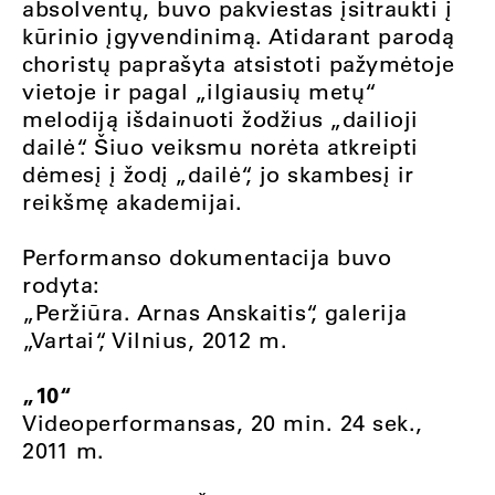
absolventų, buvo pakviestas įsitraukti į
kūrinio įgyvendinimą. Atidarant parodą
choristų paprašyta atsistoti pažymėtoje
vietoje ir pagal „ilgiausių metų“
melodiją išdainuoti žodžius „dailioji
dailė“. Šiuo veiksmu norėta atkreipti
dėmesį į žodį „dailė“, jo skambesį ir
reikšmę akademijai.
Performanso dokumentacija buvo
rodyta:
„Peržiūra. Arnas Anskaitis“, galerija
„Vartai“, Vilnius, 2012 m.
„10“
Videoperformansas, 20 min. 24 sek.,
2011 m.