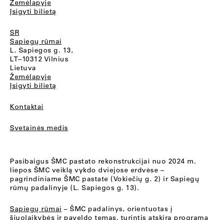
Žemėlapyje
Įsigyti bilietą
SR
Sapiegų rūmai
L. Sapiegos g. 13,
LT–10312 Vilnius
Lietuva
Žemėlapyje
Įsigyti bilietą
Kontaktai
Svetainės medis
Pasibaigus ŠMC pastato rekonstrukcijai nuo 2024 m.
liepos ŠMC veiklą vykdo dviejose erdvėse –
pagrindiniame ŠMC pastate (Vokiečių g. 2) ir Sapiegų
rūmų padalinyje (L. Sapiegos g. 13).
Sapiegų rūmai
– ŠMC padalinys, orientuotas į
šiuolaikybės ir paveldo temas, turintis atskirą programą