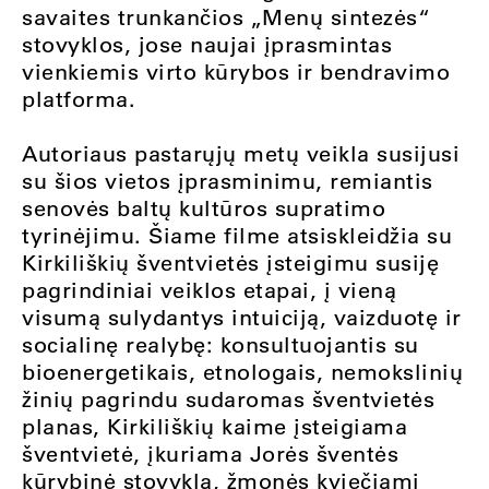
savaites trunkančios „Menų sintezės“
stovyklos, jose naujai įprasmintas
vienkiemis virto kūrybos ir bendravimo
platforma.
Autoriaus pastarųjų metų veikla susijusi
su šios vietos įprasminimu, remiantis
senovės baltų kultūros supratimo
tyrinėjimu. Šiame filme atsiskleidžia su
Kirkiliškių šventvietės įsteigimu susiję
pagrindiniai veiklos etapai, į vieną
visumą sulydantys intuiciją, vaizduotę ir
socialinę realybę: konsultuojantis su
bioenergetikais, etnologais, nemokslinių
žinių pagrindu sudaromas šventvietės
planas, Kirkiliškių kaime įsteigiama
šventvietė, įkuriama Jorės šventės
kūrybinė stovykla, žmonės kviečiami