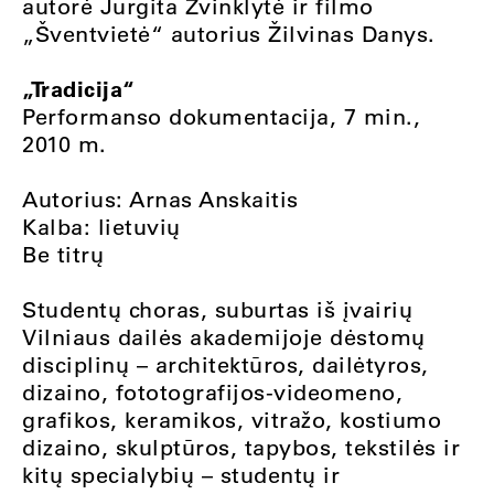
autorė Jurgita Žvinklytė ir filmo
„Šventvietė“ autorius Žilvinas Danys.
„Tradicija“
Performanso dokumentacija, 7 min.,
2010 m.
Autorius: Arnas Anskaitis
Kalba: lietuvių
Be titrų
Studentų choras, suburtas iš įvairių
Vilniaus dailės akademijoje dėstomų
disciplinų – architektūros, dailėtyros,
dizaino, fototografijos-videomeno,
grafikos, keramikos, vitražo, kostiumo
dizaino, skulptūros, tapybos, tekstilės ir
kitų specialybių – studentų ir