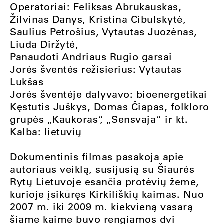
Operatoriai: Feliksas Abrukauskas,
Žilvinas Danys, Kristina Cibulskytė,
Saulius Petrošius, Vytautas Juozėnas,
Liuda Diržytė,
Panaudoti Andriaus Rugio garsai
Jorės šventės režisierius: Vytautas
Lukšas
Jorės šventėje dalyvavo: bioenergetikai
Kęstutis Juškys, Domas Čiapas, folkloro
grupės „Kaukoras“, „Sensvaja“ ir kt.
Kalba: lietuvių
Dokumentinis filmas pasakoja apie
autoriaus veiklą, susijusią su Šiaurės
Rytų Lietuvoje esančia protėvių žeme,
kurioje įsikūręs Kirkiliškių kaimas. Nuo
2007 m. iki 2009 m. kiekvieną vasarą
šiame kaime buvo rengiamos dvi