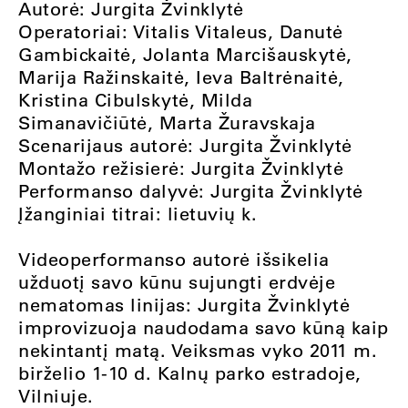
Autorė: Jurgita Žvinklytė
Operatoriai: Vitalis Vitaleus, Danutė
Gambickaitė, Jolanta Marcišauskytė,
Marija Ražinskaitė, Ieva Baltrėnaitė,
Kristina Cibulskytė, Milda
Simanavičiūtė, Marta Žuravskaja
Scenarijaus autorė: Jurgita Žvinklytė
Montažo režisierė: Jurgita Žvinklytė
Performanso dalyvė: Jurgita Žvinklytė
Įžanginiai titrai: lietuvių k.
Videoperformanso autorė išsikelia
užduotį savo kūnu sujungti erdvėje
nematomas linijas: Jurgita Žvinklytė
improvizuoja naudodama savo kūną kaip
nekintantį matą. Veiksmas vyko 2011 m.
birželio 1-10 d. Kalnų parko estradoje,
Vilniuje.