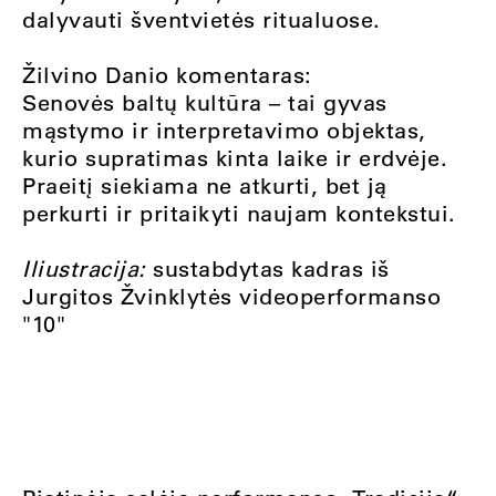
dalyvauti šventvietės ritualuose.
Žilvino Danio komentaras:
Senovės baltų kultūra – tai gyvas
mąstymo ir interpretavimo objektas,
kurio supratimas kinta laike ir erdvėje.
Praeitį siekiama ne atkurti, bet ją
perkurti ir pritaikyti naujam kontekstui.
Iliustracija:
sustabdytas kadras iš
Jurgitos Žvinklytės videoperformanso
"10"