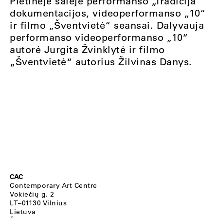
Pietinėje salėje performanso „Tradicija“
dokumentacijos, videoperformanso „10“
ir filmo „Šventvietė“ seansai. Dalyvauja
performanso videoperformanso „10“
autorė Jurgita Žvinklytė ir filmo
„Šventvietė“ autorius Žilvinas Danys.
CAC
Contemporary Art Centre
Vokiečių g. 2
LT–01130 Vilnius
Lietuva