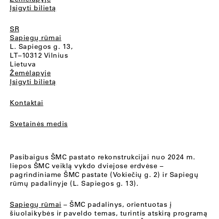
Įsigyti bilietą
SR
Sapiegų rūmai
L. Sapiegos g. 13,
LT–10312 Vilnius
Lietuva
Žemėlapyje
Įsigyti bilietą
Kontaktai
Svetainės medis
Pasibaigus ŠMC pastato rekonstrukcijai nuo 2024 m.
liepos ŠMC veiklą vykdo dviejose erdvėse –
pagrindiniame ŠMC pastate (Vokiečių g. 2) ir Sapiegų
rūmų padalinyje (L. Sapiegos g. 13).
Sapiegų rūmai
– ŠMC padalinys, orientuotas į
šiuolaikybės ir paveldo temas, turintis atskirą programą