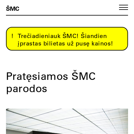
ŠMC
Trečiadieniauk ŠMC! Šiandien
įprastas bilietas už pusę kainos!
Pratęsiamos ŠMC
parodos