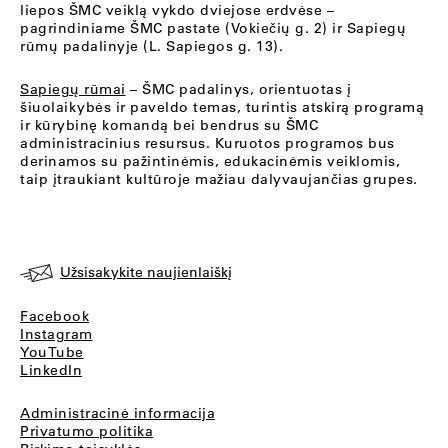
liepos ŠMC veiklą vykdo dviejose erdvėse –
pagrindiniame ŠMC pastate (Vokiečių g. 2) ir Sapiegų
rūmų padalinyje (L. Sapiegos g. 13).
Sapiegų rūmai
– ŠMC padalinys, orientuotas į
šiuolaikybės ir paveldo temas, turintis atskirą programą
ir kūrybinę komandą bei bendrus su ŠMC
administracinius resursus. Kuruotos programos bus
derinamos su pažintinėmis, edukacinėmis veiklomis,
taip įtraukiant kultūroje mažiau dalyvaujančias grupes.
Užsisakykite naujienlaiškį
Facebook
Instagram
YouTube
LinkedIn
Administracinė informacija
Privatumo politika