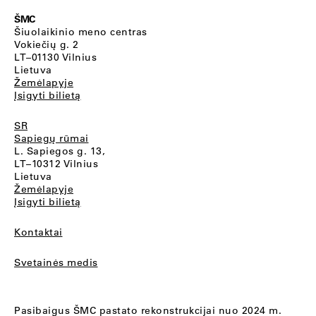
ŠMC
Šiuolaikinio meno centras
Vokiečių g. 2
LT–01130 Vilnius
Lietuva
Žemėlapyje
Įsigyti bilietą
SR
Sapiegų rūmai
L. Sapiegos g. 13,
LT–10312 Vilnius
Lietuva
Žemėlapyje
Įsigyti bilietą
Kontaktai
Svetainės medis
Pasibaigus ŠMC pastato rekonstrukcijai nuo 2024 m.