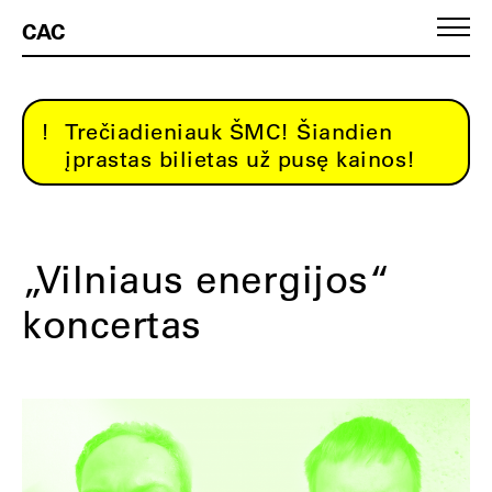
CAC
Trečiadieniauk ŠMC! Šiandien
įprastas bilietas už pusę kainos!
„Vilniaus energijos“
koncertas