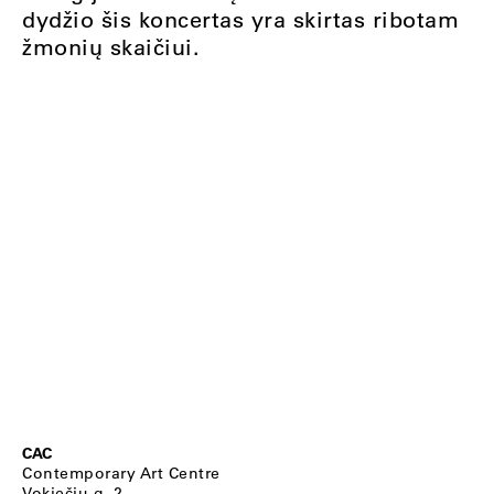
dydžio šis koncertas yra skirtas ribotam
žmonių skaičiui.
CAC
Contemporary Art Centre
Vokiečių g. 2