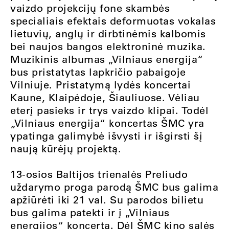
vaizdo projekcijų fone skambės
specialiais efektais deformuotas vokalas
lietuvių, anglų ir dirbtinėmis kalbomis
bei naujos bangos elektroninė muzika.
Muzikinis albumas „Vilniaus energija“
bus pristatytas lapkričio pabaigoje
Vilniuje. Pristatymą lydės koncertai
Kaune, Klaipėdoje, Šiauliuose. Vėliau
eterį pasieks ir trys vaizdo klipai. Todėl
„Vilniaus energija“ koncertas ŠMC yra
ypatinga galimybė išvysti ir išgirsti šį
naują kūrėjų projektą.
13-osios Baltijos trienalės Preliudo
uždarymo proga parodą ŠMC bus galima
apžiūrėti iki 21 val. Su parodos bilietu
bus galima patekti ir į „Vilniaus
energijos“ koncertą. Dėl ŠMC kino salės