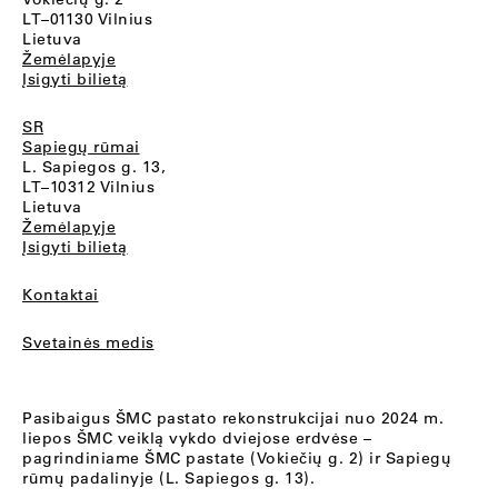
LT–01130 Vilnius
Lietuva
Žemėlapyje
Įsigyti bilietą
SR
Sapiegų rūmai
L. Sapiegos g. 13,
LT–10312 Vilnius
Lietuva
Žemėlapyje
Įsigyti bilietą
Kontaktai
Svetainės medis
Pasibaigus ŠMC pastato rekonstrukcijai nuo 2024 m.
liepos ŠMC veiklą vykdo dviejose erdvėse –
pagrindiniame ŠMC pastate (Vokiečių g. 2) ir Sapiegų
rūmų padalinyje (L. Sapiegos g. 13).