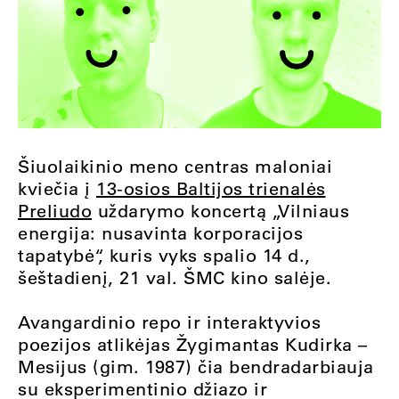
Šiuolaikinio meno centras maloniai
kviečia į
13-osios Baltijos trienalės
Preliudo
uždarymo koncertą „Vilniaus
energija: nusavinta korporacijos
tapatybė“, kuris vyks spalio 14 d.,
šeštadienį, 21 val. ŠMC kino salėje.
Avangardinio repo ir interaktyvios
poezijos atlikėjas Žygimantas Kudirka –
Mesijus (gim. 1987) čia bendradarbiauja
su eksperimentinio džiazo ir