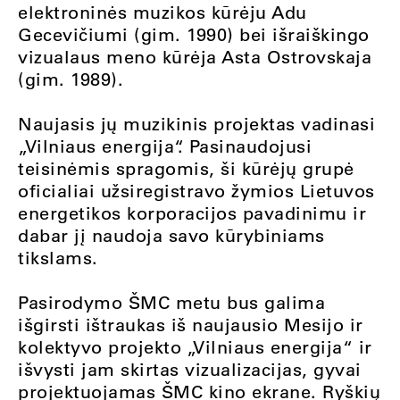
elektroninės muzikos kūrėju Adu
Gecevičiumi (gim. 1990) bei išraiškingo
vizualaus meno kūrėja Asta Ostrovskaja
(gim. 1989).
Naujasis jų muzikinis projektas vadinasi
„Vilniaus energija“. Pasinaudojusi
teisinėmis spragomis, ši kūrėjų grupė
oficialiai užsiregistravo žymios Lietuvos
energetikos korporacijos pavadinimu ir
dabar jį naudoja savo kūrybiniams
tikslams.
Pasirodymo ŠMC metu bus galima
išgirsti ištraukas iš naujausio Mesijo ir
kolektyvo projekto „Vilniaus energija“ ir
išvysti jam skirtas vizualizacijas, gyvai
projektuojamas ŠMC kino ekrane. Ryškių