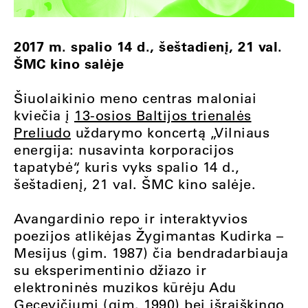
2017 m. spalio 14 d., šeštadienį, 21 val.
ŠMC kino salėje
Šiuolaikinio meno centras maloniai
kviečia į
13-osios Baltijos trienalės
Preliudo
uždarymo koncertą „Vilniaus
energija: nusavinta korporacijos
tapatybė“, kuris vyks spalio 14 d.,
šeštadienį, 21 val. ŠMC kino salėje.
Avangardinio repo ir interaktyvios
poezijos atlikėjas Žygimantas Kudirka –
Mesijus (gim. 1987) čia bendradarbiauja
su eksperimentinio džiazo ir
elektroninės muzikos kūrėju Adu
Gecevičiumi (gim. 1990) bei išraiškingo