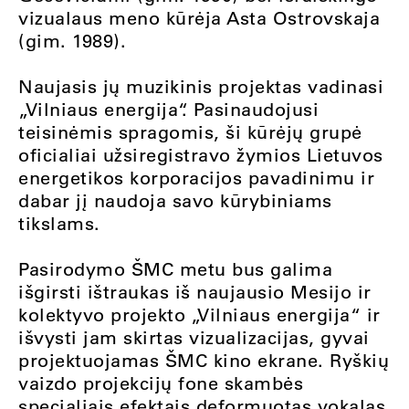
vizualaus meno kūrėja Asta Ostrovskaja
(gim. 1989).
Naujasis jų muzikinis projektas vadinasi
„Vilniaus energija“. Pasinaudojusi
teisinėmis spragomis, ši kūrėjų grupė
oficialiai užsiregistravo žymios Lietuvos
energetikos korporacijos pavadinimu ir
dabar jį naudoja savo kūrybiniams
tikslams.
Pasirodymo ŠMC metu bus galima
išgirsti ištraukas iš naujausio Mesijo ir
kolektyvo projekto „Vilniaus energija“ ir
išvysti jam skirtas vizualizacijas, gyvai
projektuojamas ŠMC kino ekrane. Ryškių
vaizdo projekcijų fone skambės
specialiais efektais deformuotas vokalas