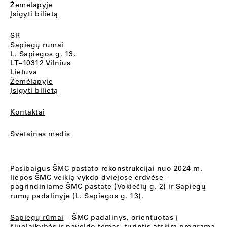
Žemėlapyje
Įsigyti bilietą
SR
Sapiegų rūmai
L. Sapiegos g. 13,
LT–10312 Vilnius
Lietuva
Žemėlapyje
Įsigyti bilietą
Kontaktai
Svetainės medis
Pasibaigus ŠMC pastato rekonstrukcijai nuo 2024 m.
liepos ŠMC veiklą vykdo dviejose erdvėse –
pagrindiniame ŠMC pastate (Vokiečių g. 2) ir Sapiegų
rūmų padalinyje (L. Sapiegos g. 13).
Sapiegų rūmai
– ŠMC padalinys, orientuotas į
šiuolaikybės ir paveldo temas, turintis atskirą programą