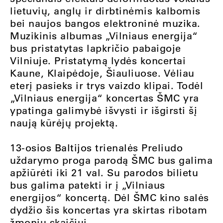
lietuvių, anglų ir dirbtinėmis kalbomis
bei naujos bangos elektroninė muzika.
Muzikinis albumas „Vilniaus energija“
bus pristatytas lapkričio pabaigoje
Vilniuje. Pristatymą lydės koncertai
Kaune, Klaipėdoje, Šiauliuose. Vėliau
eterį pasieks ir trys vaizdo klipai. Todėl
„Vilniaus energija“ koncertas ŠMC yra
ypatinga galimybė išvysti ir išgirsti šį
naują kūrėjų projektą.
13-osios Baltijos trienalės Preliudo
uždarymo proga parodą ŠMC bus galima
apžiūrėti iki 21 val. Su parodos bilietu
bus galima patekti ir į „Vilniaus
energijos“ koncertą. Dėl ŠMC kino salės
dydžio šis koncertas yra skirtas ribotam
žmonių skaičiui.