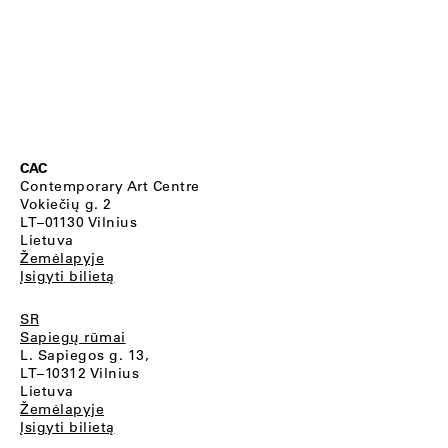
CAC
Contemporary Art Centre
Vokiečių g. 2
LT–01130 Vilnius
Lietuva
Žemėlapyje
Įsigyti bilietą
SR
Sapiegų rūmai
L. Sapiegos g. 13,
LT–10312 Vilnius
Lietuva
Žemėlapyje
Įsigyti bilietą