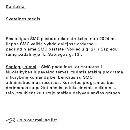
Kontaktai
Svetainės medis
Pasibaigus ŠMC pastato rekonstrukcijai nuo 2024 m.
liepos ŠMC veiklą vykdo dviejose erdvėse –
pagrindiniame ŠMC pastate (Vokiečių g. 2) ir Sapiegų
rūmų padalinyje (L. Sapiegos g. 13).
Sapiegų rūmai
– ŠMC padalinys, orientuotas į
šiuolaikybės ir paveldo temas, turintis atskirą programą
ir kūrybinę komandą bei bendrus su ŠMC
administracinius resursus. Kuruotos programos bus
derinamos su pažintinėmis, edukacinėmis veiklomis,
taip įtraukiant kultūroje mažiau dalyvaujančias grupes.
Join our mailing list