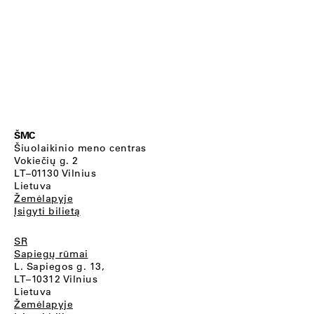
ŠMC
Šiuolaikinio meno centras
Vokiečių g. 2
LT–01130 Vilnius
Lietuva
Žemėlapyje
Įsigyti bilietą
SR
Sapiegų rūmai
L. Sapiegos g. 13,
LT–10312 Vilnius
Lietuva
Žemėlapyje