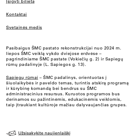
Įsigyti bilietą
Kontaktai
Svetainės medis
Pasibaigus ŠMC pastato rekonstrukcijai nuo 2024 m.
liepos ŠMC veiklą vykdo dviejose erdvėse –
pagrindiniame ŠMC pastate (Vokiečių g. 2) ir Sapiegų
rūmų padalinyje (L. Sapiegos g. 13).
Sapiegų rūmai
– ŠMC padalinys, orientuotas į
šiuolaikybės ir paveldo temas, turintis atskirą programą
ir kūrybinę komandą bei bendrus su ŠMC
administracinius resursus. Kuruotos programos bus
derinamos su pažintinėmis, edukacinėmis veiklomis,
taip įtraukiant kultūroje mažiau dalyvaujančias grupes.
Užsisakykite naujienlaiškį