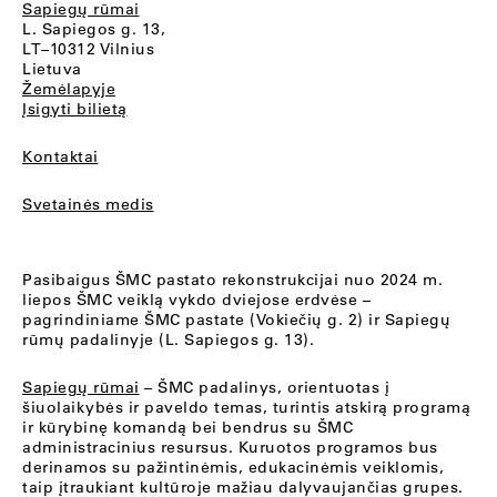
Sapiegų rūmai
L. Sapiegos g. 13,
LT–10312 Vilnius
Lietuva
Žemėlapyje
Įsigyti bilietą
Kontaktai
Svetainės medis
Pasibaigus ŠMC pastato rekonstrukcijai nuo 2024 m.
liepos ŠMC veiklą vykdo dviejose erdvėse –
pagrindiniame ŠMC pastate (Vokiečių g. 2) ir Sapiegų
rūmų padalinyje (L. Sapiegos g. 13).
Sapiegų rūmai
– ŠMC padalinys, orientuotas į
šiuolaikybės ir paveldo temas, turintis atskirą programą
ir kūrybinę komandą bei bendrus su ŠMC
administracinius resursus. Kuruotos programos bus
derinamos su pažintinėmis, edukacinėmis veiklomis,
taip įtraukiant kultūroje mažiau dalyvaujančias grupes.