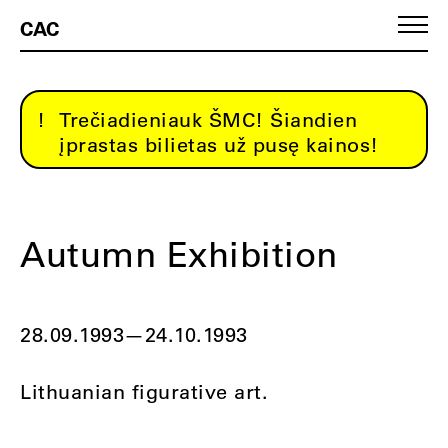
CAC
Trečiadieniauk ŠMC! Šiandien
įprastas bilietas už pusę kainos!
Autumn Exhibition
28.09.1993
—
24.10.1993
Lithuanian figurative art.