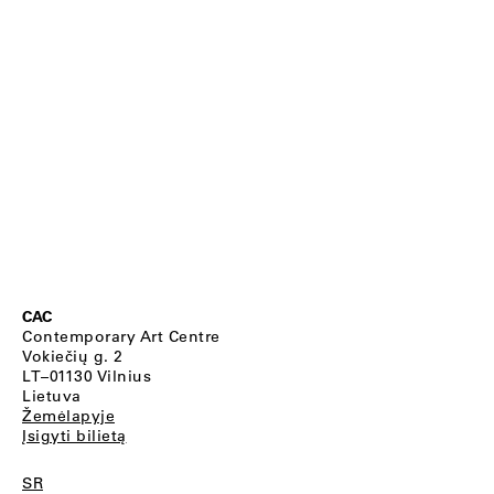
CAC
Contemporary Art Centre
Vokiečių g. 2
LT–01130 Vilnius
Lietuva
Žemėlapyje
Įsigyti bilietą
SR