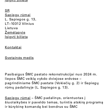
Įsigyti bilietą
SR
Sapiegų rūmai
L. Sapiegos g. 13,
LT–10312 Vilnius
Lietuva
Žemėlapyje
Įsigyti bilietą
Kontaktai
Svetainės medis
Pasibaigus ŠMC pastato rekonstrukcijai nuo 2024 m.
liepos ŠMC veiklą vykdo dviejose erdvėse –
pagrindiniame ŠMC pastate (Vokiečių g. 2) ir Sapiegų
rūmų padalinyje (L. Sapiegos g. 13).
Sapiegų rūmai
– ŠMC padalinys, orientuotas į
šiuolaikybės ir paveldo temas, turintis atskirą programą
ir kūrybinę komandą bei bendrus su ŠMC