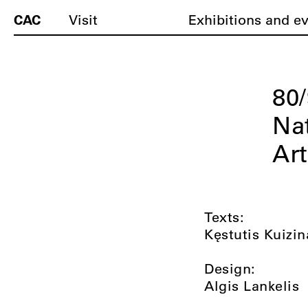
CAC
Visit
Exhibitions and e
80/
Na
Art
Texts:
Kęstutis Kuizi
Design:
Algis Lankelis