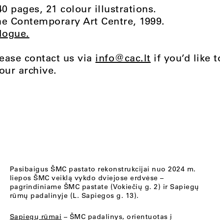
40 pages, 21 colour illustrations.
he Contemporary Art Centre, 1999.
logue.
lease contact us via
info@cac.lt
if you’d like 
our archive.
Pasibaigus ŠMC pastato rekonstrukcijai nuo 2024 m.
liepos ŠMC veiklą vykdo dviejose erdvėse –
pagrindiniame ŠMC pastate (Vokiečių g. 2) ir Sapiegų
rūmų padalinyje (L. Sapiegos g. 13).
Sapiegų rūmai
– ŠMC padalinys, orientuotas į