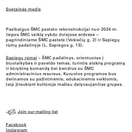
Svetainės medis
Pasibaigus ŠMC pastato rekonstrukcijai nuo 2024 m.
liepos ŠMC veiklą vykdo dviejose erdvėse –
pagrindiniame ŠMC pastate (Vokiečių g. 2) ir Sapiegų
rūmų padalinyje (L. Sapiegos g. 13).
Sapiegų rūmai
– ŠMC padalinys, orientuotas į
šiuolaikybės ir paveldo temas, turintis atskirą programą
ir kūrybinę komandą bei bendrus su ŠMC
administracinius resursus. Kuruotos programos bus
derinamos su pažintinėmis, edukacinėmis veiklomis,
taip įtraukiant kultūroje mažiau dalyvaujančias grupes.
Join our mailing list
Facebook
Instagram