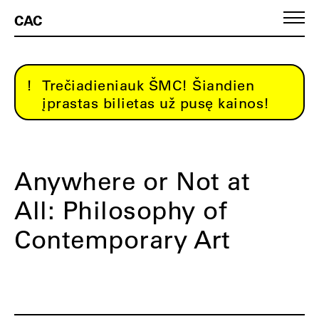
CAC
Trečiadieniauk ŠMC! Šiandien
įprastas bilietas už pusę kainos!
Anywhere or Not at
All: Philosophy of
Contemporary Art