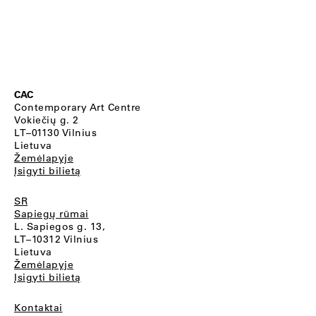
CAC
Contemporary Art Centre
Vokiečių g. 2
LT–01130 Vilnius
Lietuva
Žemėlapyje
Įsigyti bilietą
SR
Sapiegų rūmai
L. Sapiegos g. 13,
LT–10312 Vilnius
Lietuva
Žemėlapyje
Įsigyti bilietą
Kontaktai