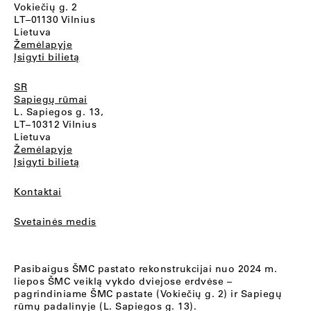
Vokiečių g. 2
LT–01130 Vilnius
Lietuva
Žemėlapyje
Įsigyti bilietą
SR
Sapiegų rūmai
L. Sapiegos g. 13,
LT–10312 Vilnius
Lietuva
Žemėlapyje
Įsigyti bilietą
Kontaktai
Svetainės medis
Pasibaigus ŠMC pastato rekonstrukcijai nuo 2024 m.
liepos ŠMC veiklą vykdo dviejose erdvėse –
pagrindiniame ŠMC pastate (Vokiečių g. 2) ir Sapiegų
rūmų padalinyje (L. Sapiegos g. 13).