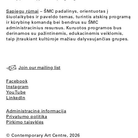
Sapiegų rūmai
– ŠMC padalinys, orientuotas į
šiuolaikybės ir paveldo temas, turintis atskirą programą
ir kūrybinę komandą bei bendrus su ŠMC
administracinius resursus. Kuruotos programos bus
derinamos su pažintinėmis, edukacinėmis veiklomis,
taip įtraukiant kultūroje mažiau dalyvaujančias grupes.
Join our mailing list
Facebook
Instagram
YouTube
LinkedIn
Administracinė informacija
Privatumo politika
Pirkimo taisyklės
© Contemporary Art Centre, 2026