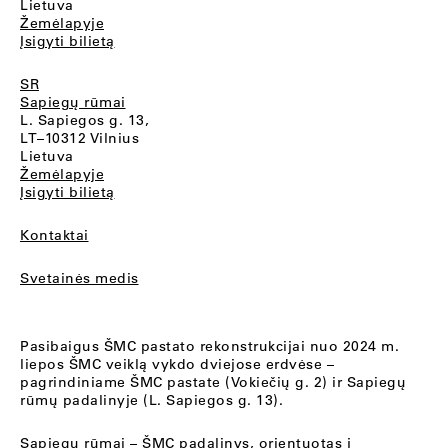
Lietuva
Žemėlapyje
Įsigyti bilietą
SR
Sapiegų rūmai
L. Sapiegos g. 13,
LT–10312 Vilnius
Lietuva
Žemėlapyje
Įsigyti bilietą
Kontaktai
Svetainės medis
Pasibaigus ŠMC pastato rekonstrukcijai nuo 2024 m.
liepos ŠMC veiklą vykdo dviejose erdvėse –
pagrindiniame ŠMC pastate (Vokiečių g. 2) ir Sapiegų
rūmų padalinyje (L. Sapiegos g. 13).
Sapiegų rūmai
– ŠMC padalinys, orientuotas į