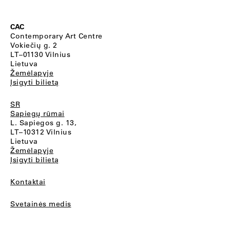
CAC
Contemporary Art Centre
Vokiečių g. 2
LT–01130 Vilnius
Lietuva
Žemėlapyje
Įsigyti bilietą
SR
Sapiegų rūmai
L. Sapiegos g. 13,
LT–10312 Vilnius
Lietuva
Žemėlapyje
Įsigyti bilietą
Kontaktai
Svetainės medis