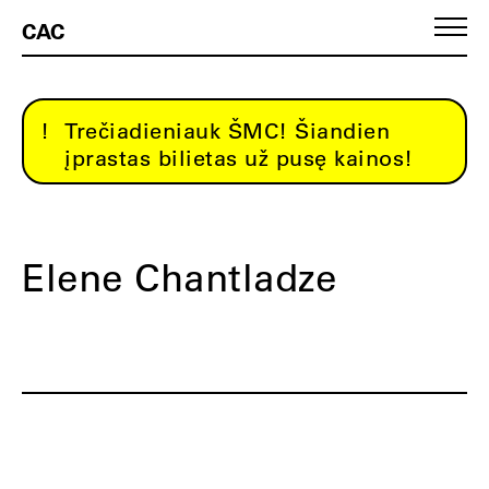
CAC
Trečiadieniauk ŠMC! Šiandien
įprastas bilietas už pusę kainos!
Elene Chantladze