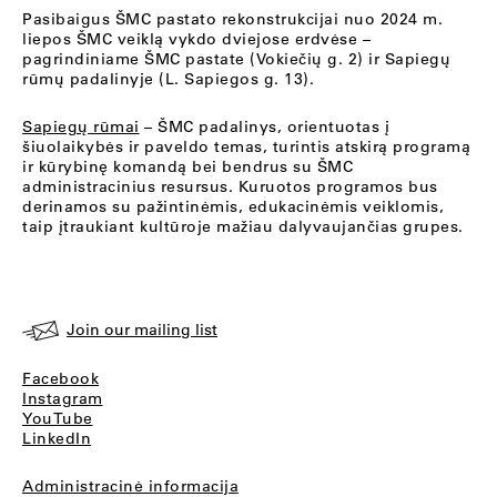
Pasibaigus ŠMC pastato rekonstrukcijai nuo 2024 m.
liepos ŠMC veiklą vykdo dviejose erdvėse –
pagrindiniame ŠMC pastate (Vokiečių g. 2) ir Sapiegų
rūmų padalinyje (L. Sapiegos g. 13).
Sapiegų rūmai
– ŠMC padalinys, orientuotas į
šiuolaikybės ir paveldo temas, turintis atskirą programą
ir kūrybinę komandą bei bendrus su ŠMC
administracinius resursus. Kuruotos programos bus
derinamos su pažintinėmis, edukacinėmis veiklomis,
taip įtraukiant kultūroje mažiau dalyvaujančias grupes.
Join our mailing list
Facebook
Instagram
YouTube
LinkedIn
Administracinė informacija