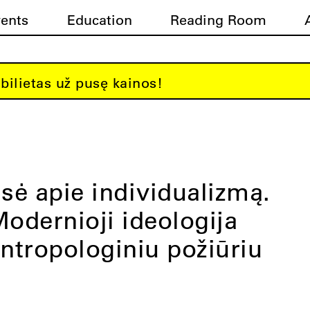
vents
Education
Reading Room
bilietas už pusę kainos!
sė apie individualizmą.
odernioji ideologija
ntropologiniu požiūriu