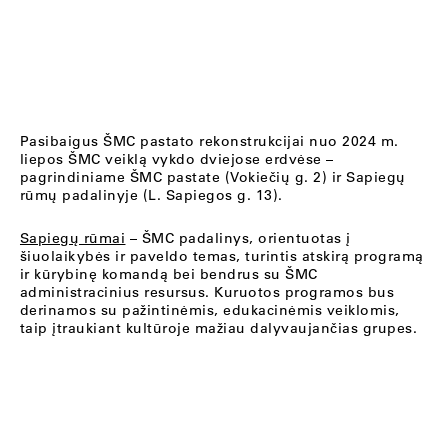
Pasibaigus ŠMC pastato rekonstrukcijai nuo 2024 m.
liepos ŠMC veiklą vykdo dviejose erdvėse –
pagrindiniame ŠMC pastate (Vokiečių g. 2) ir Sapiegų
rūmų padalinyje (L. Sapiegos g. 13).
Sapiegų rūmai
– ŠMC padalinys, orientuotas į
šiuolaikybės ir paveldo temas, turintis atskirą programą
ir kūrybinę komandą bei bendrus su ŠMC
administracinius resursus. Kuruotos programos bus
derinamos su pažintinėmis, edukacinėmis veiklomis,
taip įtraukiant kultūroje mažiau dalyvaujančias grupes.