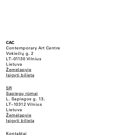
CAC
Contemporary Art Centre
Vokiečių g. 2
LT–01130 Vilnius
Lietuva
Žemėlapyje
Įsigyti bilietą
SR
Sapiegų rūmai
L. Sapiegos g. 13,
LT–10312 Vilnius
Lietuva
Žemėlapyje
Įsigyti bilietą
Kontaktai