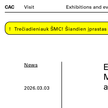
CAC
Visit
Exhibitions and e
Trečiadieniauk ŠMC! Šiandien įprastas 
E
News
M
a
2026.03.03