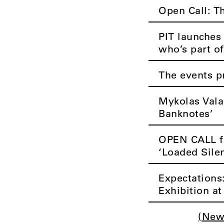
Open Call: T
PIT launches 
who’s part of
The events p
Mykolas Vala
Banknotes’
OPEN CALL fo
‘Loaded Sile
Expectations
Exhibition a
(New