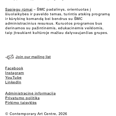
Sapiegų rūmai
– ŠMC padalinys, orientuotas į
šiuolaikybės ir paveldo temas, turintis atskirą programą
ir kūrybinę komandą bei bendrus su ŠMC
administracinius resursus. Kuruotos programos bus
derinamos su pažintinėmis, edukacinėmis veiklomis,
taip įtraukiant kultūroje mažiau dalyvaujančias grupes.
Join our mailing list
Facebook
Instagram
YouTube
LinkedIn
Administracinė informacija
Privatumo politika
Pirkimo taisyklės
© Contemporary Art Centre, 2026