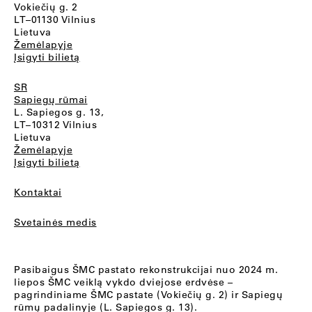
Vokiečių g. 2
LT–01130 Vilnius
Lietuva
Žemėlapyje
Įsigyti bilietą
SR
Sapiegų rūmai
L. Sapiegos g. 13,
LT–10312 Vilnius
Lietuva
Žemėlapyje
Įsigyti bilietą
Kontaktai
Svetainės medis
Pasibaigus ŠMC pastato rekonstrukcijai nuo 2024 m.
liepos ŠMC veiklą vykdo dviejose erdvėse –
pagrindiniame ŠMC pastate (Vokiečių g. 2) ir Sapiegų
rūmų padalinyje (L. Sapiegos g. 13).