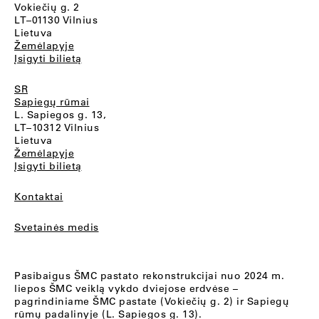
Vokiečių g. 2
LT–01130 Vilnius
Lietuva
Žemėlapyje
Įsigyti bilietą
SR
Sapiegų rūmai
L. Sapiegos g. 13,
LT–10312 Vilnius
Lietuva
Žemėlapyje
Įsigyti bilietą
Kontaktai
Svetainės medis
Pasibaigus ŠMC pastato rekonstrukcijai nuo 2024 m.
liepos ŠMC veiklą vykdo dviejose erdvėse –
pagrindiniame ŠMC pastate (Vokiečių g. 2) ir Sapiegų
rūmų padalinyje (L. Sapiegos g. 13).