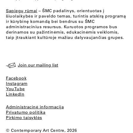
Sapiegų rūmai
– ŠMC padalinys, orientuotas į
šiuolaikybės ir paveldo temas, turintis atskirą programą
ir kūrybinę komandą bei bendrus su ŠMC
administracinius resursus. Kuruotos programos bus
derinamos su pažintinėmis, edukacinėmis veiklomis,
taip įtraukiant kultūroje mažiau dalyvaujančias grupes.
Join our mailing list
Facebook
Instagram
YouTube
LinkedIn
Administracinė informacija
Privatumo politika
Pirkimo taisyklės
© Contemporary Art Centre, 2026