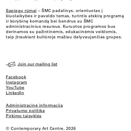
Sapiegų rūmai
– ŠMC padalinys, orientuotas į
šiuolaikybės ir paveldo temas, turintis atskirą programą
ir kūrybinę komandą bei bendrus su ŠMC
administracinius resursus. Kuruotos programos bus
derinamos su pažintinėmis, edukacinėmis veiklomis,
taip įtraukiant kultūroje mažiau dalyvaujančias grupes.
Join our mailing list
Facebook
Instagram
YouTube
LinkedIn
Administracinė informacija
Privatumo politika
Pirkimo taisyklės
© Contemporary Art Centre, 2026