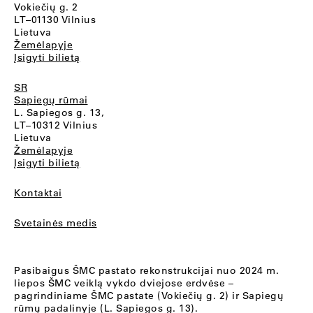
Vokiečių g. 2
LT–01130 Vilnius
Lietuva
Žemėlapyje
Įsigyti bilietą
SR
Sapiegų rūmai
L. Sapiegos g. 13,
LT–10312 Vilnius
Lietuva
Žemėlapyje
Įsigyti bilietą
Kontaktai
Svetainės medis
Pasibaigus ŠMC pastato rekonstrukcijai nuo 2024 m.
liepos ŠMC veiklą vykdo dviejose erdvėse –
pagrindiniame ŠMC pastate (Vokiečių g. 2) ir Sapiegų
rūmų padalinyje (L. Sapiegos g. 13).