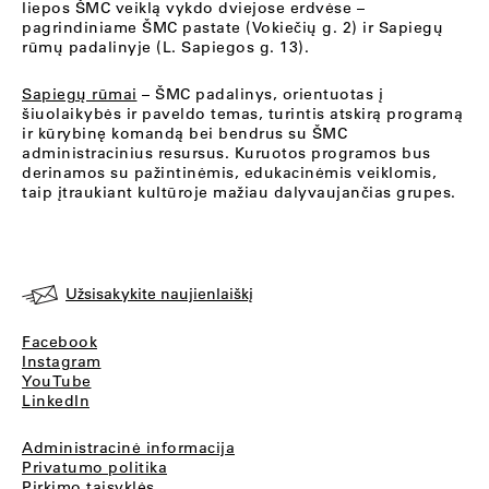
liepos ŠMC veiklą vykdo dviejose erdvėse –
pagrindiniame ŠMC pastate (Vokiečių g. 2) ir Sapiegų
rūmų padalinyje (L. Sapiegos g. 13).
Sapiegų rūmai
– ŠMC padalinys, orientuotas į
šiuolaikybės ir paveldo temas, turintis atskirą programą
ir kūrybinę komandą bei bendrus su ŠMC
administracinius resursus. Kuruotos programos bus
derinamos su pažintinėmis, edukacinėmis veiklomis,
taip įtraukiant kultūroje mažiau dalyvaujančias grupes.
Užsisakykite naujienlaiškį
Facebook
Instagram
YouTube
LinkedIn
Administracinė informacija
Privatumo politika
Pirkimo taisyklės