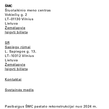
ŠMC
Šiuolaikinio meno centras
Vokiečių g. 2
LT–01130 Vilnius
Lietuva
Žemėlapyje
Įsigyti bilietą
SR
Sapiegų rūmai
L. Sapiegos g. 13,
LT–10312 Vilnius
Lietuva
Žemėlapyje
Įsigyti bilietą
Kontaktai
Svetainės medis
Pasibaigus ŠMC pastato rekonstrukcijai nuo 2024 m.