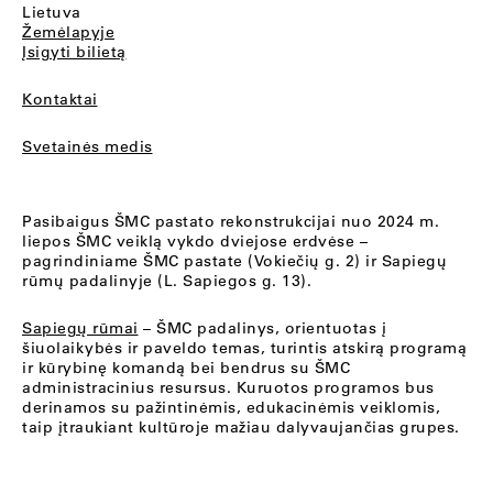
Lietuva
Žemėlapyje
Įsigyti bilietą
Kontaktai
Svetainės medis
Pasibaigus ŠMC pastato rekonstrukcijai nuo 2024 m.
liepos ŠMC veiklą vykdo dviejose erdvėse –
pagrindiniame ŠMC pastate (Vokiečių g. 2) ir Sapiegų
rūmų padalinyje (L. Sapiegos g. 13).
Sapiegų rūmai
– ŠMC padalinys, orientuotas į
šiuolaikybės ir paveldo temas, turintis atskirą programą
ir kūrybinę komandą bei bendrus su ŠMC
administracinius resursus. Kuruotos programos bus
derinamos su pažintinėmis, edukacinėmis veiklomis,
taip įtraukiant kultūroje mažiau dalyvaujančias grupes.