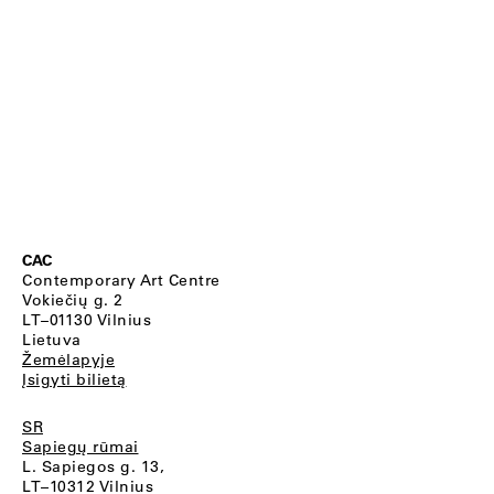
CAC
Contemporary Art Centre
Vokiečių g. 2
LT–01130 Vilnius
Lietuva
Žemėlapyje
Įsigyti bilietą
SR
Sapiegų rūmai
L. Sapiegos g. 13,
LT–10312 Vilnius