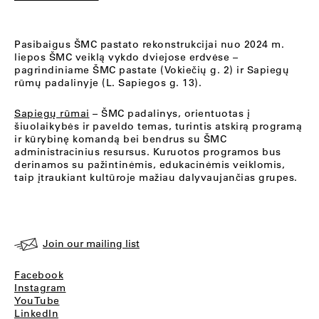
Pasibaigus ŠMC pastato rekonstrukcijai nuo 2024 m.
liepos ŠMC veiklą vykdo dviejose erdvėse –
pagrindiniame ŠMC pastate (Vokiečių g. 2) ir Sapiegų
rūmų padalinyje (L. Sapiegos g. 13).
Sapiegų rūmai
– ŠMC padalinys, orientuotas į
šiuolaikybės ir paveldo temas, turintis atskirą programą
ir kūrybinę komandą bei bendrus su ŠMC
administracinius resursus. Kuruotos programos bus
derinamos su pažintinėmis, edukacinėmis veiklomis,
taip įtraukiant kultūroje mažiau dalyvaujančias grupes.
Join our mailing list
Facebook
Instagram
YouTube
LinkedIn