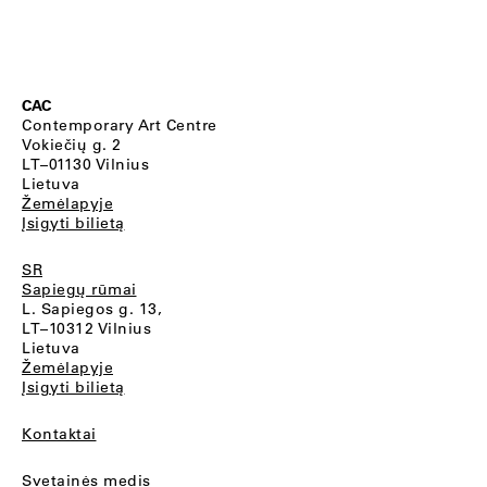
CAC
Contemporary Art Centre
Vokiečių g. 2
LT–01130 Vilnius
Lietuva
Žemėlapyje
Įsigyti bilietą
SR
Sapiegų rūmai
L. Sapiegos g. 13,
LT–10312 Vilnius
Lietuva
Žemėlapyje
Įsigyti bilietą
Kontaktai
Svetainės medis