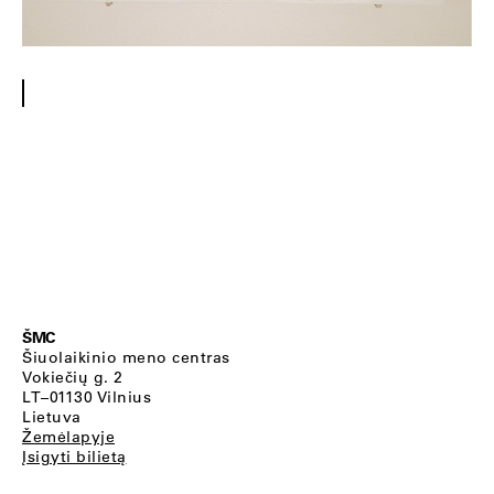
ŠMC
Šiuolaikinio meno centras
Vokiečių g. 2
LT–01130 Vilnius
Lietuva
Žemėlapyje
Įsigyti bilietą