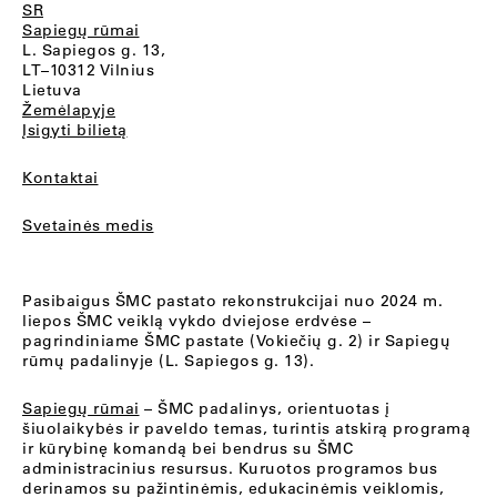
SR
Sapiegų rūmai
L. Sapiegos g. 13,
LT–10312 Vilnius
Lietuva
Žemėlapyje
Įsigyti bilietą
Kontaktai
Svetainės medis
Pasibaigus ŠMC pastato rekonstrukcijai nuo 2024 m.
liepos ŠMC veiklą vykdo dviejose erdvėse –
pagrindiniame ŠMC pastate (Vokiečių g. 2) ir Sapiegų
rūmų padalinyje (L. Sapiegos g. 13).
Sapiegų rūmai
– ŠMC padalinys, orientuotas į
šiuolaikybės ir paveldo temas, turintis atskirą programą
ir kūrybinę komandą bei bendrus su ŠMC
administracinius resursus. Kuruotos programos bus
derinamos su pažintinėmis, edukacinėmis veiklomis,