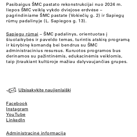
Pasibaigus ŠMC pastato rekonstrukcijai nuo 2024 m.
liepos ŠMC veiklą vykdo dviejose erdvėse –
pagrindiniame ŠMC pastate (Vokiečių g. 2) ir Sapiegų
rūmų padalinyje (L. Sapiegos g. 13).
Sapiegų rūmai
– ŠMC padalinys, orientuotas į
šiuolaikybės ir paveldo temas, turintis atskirą programą
ir kūrybinę komandą bei bendrus su ŠMC
administracinius resursus. Kuruotos programos bus
derinamos su pažintinėmis, edukacinėmis veiklomis,
taip įtraukiant kultūroje mažiau dalyvaujančias grupes.
Užsisakykite naujienlaiškį
Facebook
Instagram
YouTube
LinkedIn
Administracinė informacija