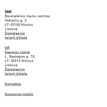
ŠMC
Šiuolaikinio meno centras
Vokiečių g. 2
LT–01130 Vilnius
Lietuva
Žemėlapyje
Įsigyti bilietą
SR
Sapiegų rūmai
L. Sapiegos g. 13,
LT–10312 Vilnius
Lietuva
Žemėlapyje
Įsigyti bilietą
Kontaktai
Svetainės medis