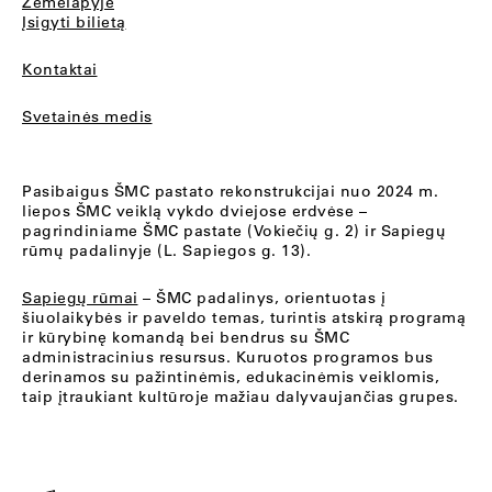
Žemėlapyje
Įsigyti bilietą
Kontaktai
Svetainės medis
Pasibaigus ŠMC pastato rekonstrukcijai nuo 2024 m.
liepos ŠMC veiklą vykdo dviejose erdvėse –
pagrindiniame ŠMC pastate (Vokiečių g. 2) ir Sapiegų
rūmų padalinyje (L. Sapiegos g. 13).
Sapiegų rūmai
– ŠMC padalinys, orientuotas į
šiuolaikybės ir paveldo temas, turintis atskirą programą
ir kūrybinę komandą bei bendrus su ŠMC
administracinius resursus. Kuruotos programos bus
derinamos su pažintinėmis, edukacinėmis veiklomis,
taip įtraukiant kultūroje mažiau dalyvaujančias grupes.