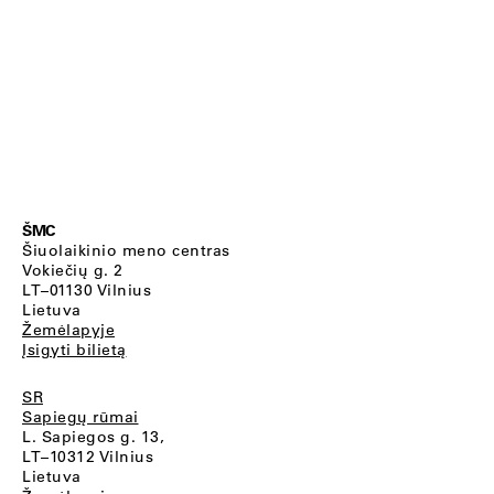
ŠMC
Šiuolaikinio meno centras
Vokiečių g. 2
LT–01130 Vilnius
Lietuva
Žemėlapyje
Įsigyti bilietą
SR
Sapiegų rūmai
L. Sapiegos g. 13,
LT–10312 Vilnius
Lietuva