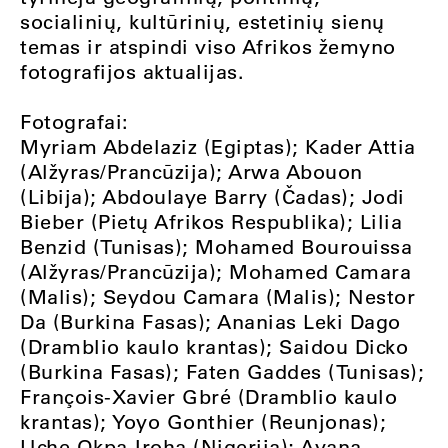
socialinių, kultūrinių, estetinių sienų
temas ir atspindi viso Afrikos žemyno
fotografijos aktualijas.
Fotografai:
Myriam Abdelaziz (Egiptas); Kader Attia
(Alžyras/Prancūzija); Arwa Abouon
(Libija); Abdoulaye Barry (Čadas); Jodi
Bieber (Pietų Afrikos Respublika); Lilia
Benzid (Tunisas); Mohamed Bourouissa
(Alžyras/Prancūzija); Mohamed Camara
(Malis); Seydou Camara (Malis); Nestor
Da (Burkina Fasas); Ananias Leki Dago
(Dramblio kaulo krantas); Saidou Dicko
(Burkina Fasas); Faten Gaddes (Tunisas);
François-Xavier Gbré (Dramblio kaulo
krantas); Yoyo Gonthier (Reunjonas);
Uche Okpa-Iroha (Nigerija); Ayana