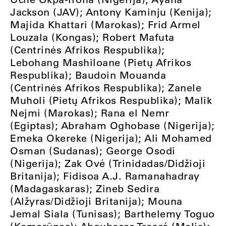
Jackson (JAV); Antony Kaminju (Kenija);
Majida Khattari (Marokas); Frid Armel
Louzala (Kongas); Robert Mafuta
(Centrinės Afrikos Respublika);
Lebohang Mashiloane (Pietų Afrikos
Respublika); Baudoin Mouanda
(Centrinės Afrikos Respublika); Zanele
Muholi (Pietų Afrikos Respublika); Malik
Nejmi (Marokas); Rana el Nemr
(Egiptas); Abraham Oghobase (Nigerija);
Emeka Okereke (Nigerija); Ali Mohamed
Osman (Sudanas); George Osodi
(Nigerija); Zak Ové (Trinidadas/Didžioji
Britanija); Fidisoa A.J. Ramanahadray
(Madagaskaras); Zineb Sedira
(Alžyras/Didžioji Britanija); Mouna
Jemal Siala (Tunisas); Barthelemy Toguo