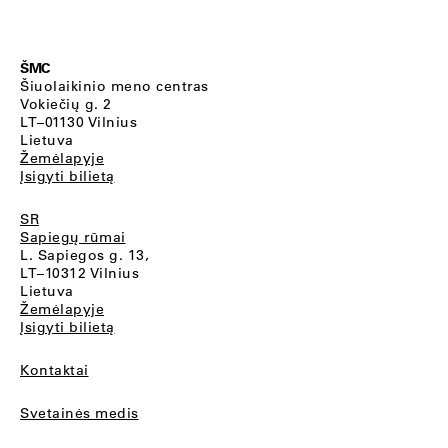
ŠMC
Šiuolaikinio meno centras
Vokiečių g. 2
LT–01130 Vilnius
Lietuva
Žemėlapyje
Įsigyti bilietą
SR
Sapiegų rūmai
L. Sapiegos g. 13,
LT–10312 Vilnius
Lietuva
Žemėlapyje
Įsigyti bilietą
Kontaktai
Svetainės medis