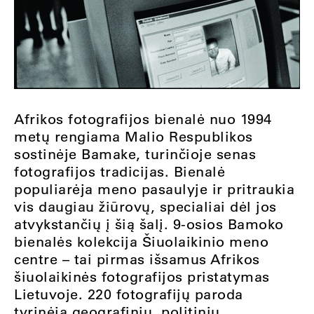
Afrikos fotografijos bienalė nuo 1994
metų rengiama Malio Respublikos
sostinėje Bamake, turinčioje senas
fotografijos tradicijas. Bienalė
populiarėja meno pasaulyje ir pritraukia
vis daugiau žiūrovų, specialiai dėl jos
atvykstančių į šią šalį. 9-osios Bamoko
bienalės kolekcija Šiuolaikinio meno
centre – tai pirmas išsamus Afrikos
šiuolaikinės fotografijos pristatymas
Lietuvoje. 220 fotografijų paroda
tyrinėja geografinių, politinių,