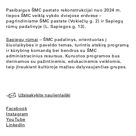
Pasibaigus ŠMC pastato rekonstrukcijai nuo 2024 m.
liepos ŠMC veiklą vykdo dviejose erdvėse –
pagrindiniame ŠMC pastate (Vokiečių g. 2) ir Sapiegų
rūmų padalinyje (L. Sapiegos g. 13).
Sapiegų rūmai
– ŠMC padalinys, orientuotas į
šiuolaikybės ir paveldo temas, turintis atskirą programą
ir kūrybinę komandą bei bendrus su ŠMC
administracinius resursus. Kuruotos programos bus
derinamos su pažintinėmis, edukacinėmis veiklomis,
taip įtraukiant kultūroje mažiau dalyvaujančias grupes.
Užsisakykite naujienlaiškį
Facebook
Instagram
YouTube
LinkedIn