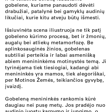
gobelene, kuriame panaudoti dėvėti
drabužiai, patalynė bei gamyklų audinių
likučiai, kurie kitu atveju būtų išmesti.
Išsiuvinėta scena iliustruoja ne tik patį
gobeleno kūrimo procesą, bet ir žmonių,
augalų bei atliekų metamorfozę. Be
aplinkosauginės žinios, gobelenas
subtiliai perteikia ir labai asmenišką
abiem menininkėms motinystės temą. Ji
tyrinėjama tiek tiesiogiai, kadangi abi
menininkės yra mamos, tiek alegoriškai,
per Motinos Žemės, teikiančios gyvybę,
įvaizdį.
Gobeleną menininkės rankomis kūrė
daugiau nei pusę metų. Jos pradėjo nuo
audinio juostų karpymo ir jungimo, o