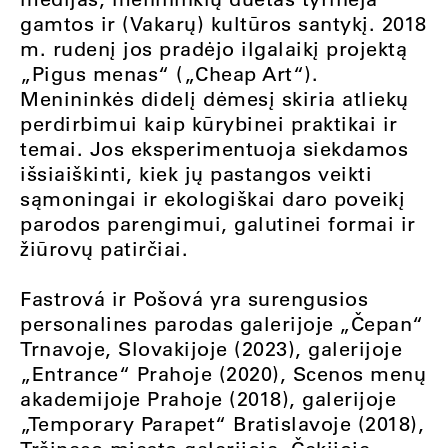
gamtos ir (Vakarų) kultūros santykį. 2018
m. rudenį jos pradėjo ilgalaikį projektą
„Pigus menas“ („Cheap Art“).
Menininkės didelį dėmesį skiria atliekų
perdirbimui kaip kūrybinei praktikai ir
temai. Jos eksperimentuoja siekdamos
išsiaiškinti, kiek jų pastangos veikti
sąmoningai ir ekologiškai daro poveikį
parodos parengimui, galutinei formai ir
žiūrovų patirčiai.
Fastrová ir Pošová yra surengusios
personalines parodas galerijoje „Čepan“
Trnavoje, Slovakijoje (2023), galerijoje
„Entrance“ Prahoje (2020), Scenos menų
akademijoje Prahoje (2018), galerijoje
„Temporary Parapet“ Bratislavoje (2018),