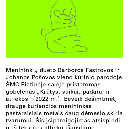
Menininkių dueto Barboros Fastrovos ir
Johanos Pošovos vieno kūrinio parodoje
ŠMC Pietinėje salėje pristatomas
gobelenas „Krūtys, vaikai, padarai ir
atliekos“ (2022 m.). Beveik dešimtmetį
drauge kuriančios menininkės
pastaraisiais metais daug dėmesio skiria
tvarumui. Šis įsipareigojimas atsispindi
ir iš tekstilės atliekų išaustame