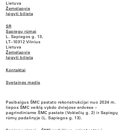
Lietuva
Žemėlapyje
Įsigyti bilietą
SR
Sapiegų rūmai
L. Sapiegos g. 13,
LT–10312 Vilnius
Lietuva
Žemėlapyje
Įsigyti bilietą
Kontaktai
Svetainės medis
Pasibaigus ŠMC pastato rekonstrukcijai nuo 2024 m.
liepos ŠMC veiklą vykdo dviejose erdvėse –
pagrindiniame ŠMC pastate (Vokiečių g. 2) ir Sapiegų
rūmų padalinyje (L. Sapiegos g. 13).