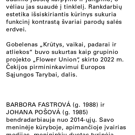
vėliau jas suaudė į tinklelį. Rankdarbių
estetika išsiskiriantis kūrinys sukuria
funkcinį kontrastą švariai parodų salės
erdvei.
Gobelenas „Krūtys, vaikai, padarai ir
atliekos“ buvo sukurtas kaip grupinio
projekto „Flower Union“, skirto 2022 m.
Čekijos pirmininkavimui Europos
Sąjungos Tarybai, dalis.
BARBORA FASTROVÁ (g. 1988) ir
JOHANA POŠOVÁ (g. 1985)
bendradarbiauja nuo 2014-ųjų. Savo
meninėje kūryboje, apimančioje įvairias
medijas, menininkių duetas tyrinėja