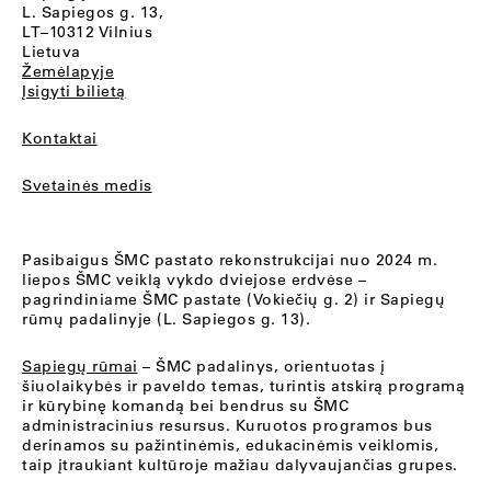
L. Sapiegos g. 13,
LT–10312 Vilnius
Lietuva
Žemėlapyje
Įsigyti bilietą
Kontaktai
Svetainės medis
Pasibaigus ŠMC pastato rekonstrukcijai nuo 2024 m.
liepos ŠMC veiklą vykdo dviejose erdvėse –
pagrindiniame ŠMC pastate (Vokiečių g. 2) ir Sapiegų
rūmų padalinyje (L. Sapiegos g. 13).
Sapiegų rūmai
– ŠMC padalinys, orientuotas į
šiuolaikybės ir paveldo temas, turintis atskirą programą
ir kūrybinę komandą bei bendrus su ŠMC
administracinius resursus. Kuruotos programos bus
derinamos su pažintinėmis, edukacinėmis veiklomis,
taip įtraukiant kultūroje mažiau dalyvaujančias grupes.