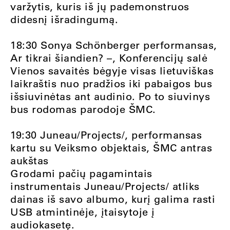
varžytis, kuris iš jų pademonstruos
didesnį išradingumą.
18:30 Sonya Schönberger performansas,
Ar tikrai šiandien? –, Konferencijų salė
Vienos savaitės bėgyje visas lietuviškas
laikraštis nuo pradžios iki pabaigos bus
išsiuvinėtas ant audinio. Po to siuvinys
bus rodomas parodoje ŠMC.
19:30 Juneau/Projects/, performansas
kartu su Veiksmo objektais, ŠMC antras
aukštas
Grodami pačių pagamintais
instrumentais Juneau/Projects/ atliks
dainas iš savo albumo, kurį galima rasti
USB atmintinėje, įtaisytoje į
audiokasetę.