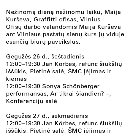
Nežinomą dieną nežinomu laiku, Maija
Kurševa, Graffitti ofisas, Vilnius
Ofisų darbo valandomis Maija Kurševa
ant Vilniaus pastatų sienų kurs jų viduje
esančių biurų paveikslus.
Gegužės 26 d., šeštadienis
12:00–19:30 Jan Körbes, refunc šiukšlių
iššūkis, Pietinė salė, ŠMC įėjimas ir
kiemas
12:00–19:30 Sonya Schönberger
performansas, Ar tikrai šiandien? –,
Konferencijų salė
Gegužės 27 d., sekmadienis
12:00–19:30 Jan Körbes, refunc šiukšlių
iššūkis, Pietinė salė, ŠMC įėjimas ir