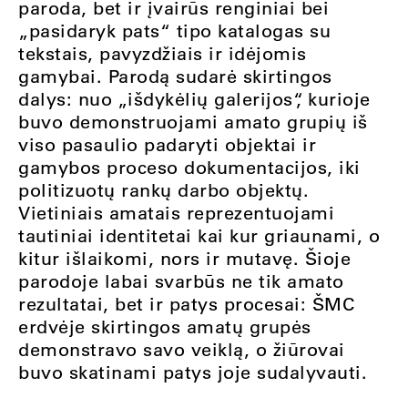
paroda, bet ir įvairūs renginiai bei
„pasidaryk pats“ tipo katalogas su
tekstais, pavyzdžiais ir idėjomis
gamybai. Parodą sudarė skirtingos
dalys: nuo „išdykėlių galerijos“, kurioje
buvo demonstruojami amato grupių iš
viso pasaulio padaryti objektai ir
gamybos proceso dokumentacijos, iki
politizuotų rankų darbo objektų.
Vietiniais amatais reprezentuojami
tautiniai identitetai kai kur griaunami, o
kitur išlaikomi, nors ir mutavę. Šioje
parodoje labai svarbūs ne tik amato
rezultatai, bet ir patys procesai: ŠMC
erdvėje skirtingos amatų grupės
demonstravo savo veiklą, o žiūrovai
buvo skatinami patys joje sudalyvauti.