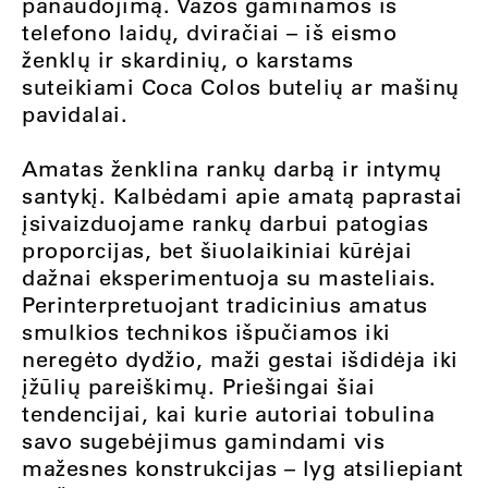
panaudojimą. Vazos gaminamos iš
telefono laidų, dviračiai – iš eismo
ženklų ir skardinių, o karstams
suteikiami Coca Colos butelių ar mašinų
pavidalai.
Amatas ženklina rankų darbą ir intymų
santykį. Kalbėdami apie amatą paprastai
įsivaizduojame rankų darbui patogias
proporcijas, bet šiuolaikiniai kūrėjai
dažnai eksperimentuoja su masteliais.
Perinterpretuojant tradicinius amatus
smulkios technikos išpučiamos iki
neregėto dydžio, maži gestai išdidėja iki
įžūlių pareiškimų. Priešingai šiai
tendencijai, kai kurie autoriai tobulina
savo sugebėjimus gamindami vis
mažesnes konstrukcijas – lyg atsiliepiant