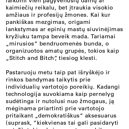
laikomi vien pagyvenusių damų ar
kaimiečių reikalu, bet įtraukia visokio
amžiaus ir profesijų žmones. Kai kur
pankiškas mezgimas, origami
lankstymas ar epinių mastų siuvinėjimas
kryžiuku tampa beveik mada. Tariamai
„mirusios“ bendruomenės bunda, o
organizuotos amatų grupės, tokios kaip
„Stitch and Bitch“, tiesiog klesti.
Pastaruoju metu taip pat išryškėjo ir
rinkos bandymas taikytis prie
individualių vartotojo poreikių. Kadangi
technologija suvokiama kaip pernelyg
sudėtinga ir nutolusi nuo žmogaus, ją
mėginama priartinti prie vartotojo
pritaikant „demokratiškus“ aksesuarus
(suprask, “kiekvienas tai gali pasidaryti