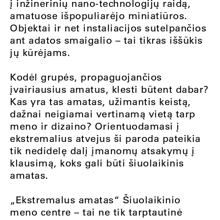
į inžinerinių nano-technologijų raidą,
amatuose išpopuliarėjo miniatiūros.
Objektai ir net instaliacijos sutelpančios
ant adatos smaigalio – tai tikras iššūkis
jų kūrėjams.
Kodėl grupės, propaguojančios
įvairiausius amatus, klesti būtent dabar?
Kas yra tas amatas, užimantis keistą,
dažnai neigiamai vertinamą vietą tarp
meno ir dizaino? Orientuodamasi į
ekstremalius atvejus ši paroda pateikia
tik nedidelę dalį įmanomų atsakymų į
klausimą, koks gali būti šiuolaikinis
amatas.
„Ekstremalus amatas“ Šiuolaikinio
meno centre – tai ne tik tarptautinė