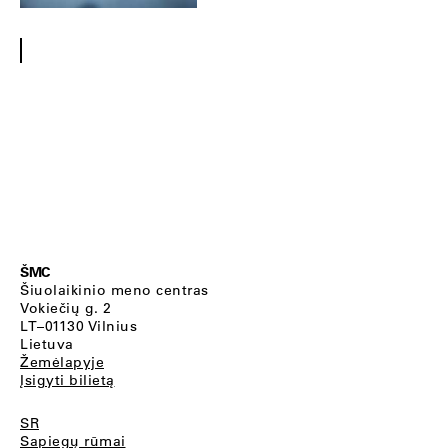
ŠMC
Šiuolaikinio meno centras
Vokiečių g. 2
LT–01130 Vilnius
Lietuva
Žemėlapyje
Įsigyti bilietą
SR
Sapiegų rūmai