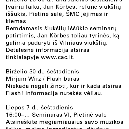
Įvairiu laiku, Jan Körbes, refunc šiukšlių
iššūkis, Pietinė salė, ŠMC įėjimas ir
kiemas
Remdamasis šiukšlių iššūkio seminarų
patirtimis, Jan Körbes toliau tyrinės, ką
galima padaryti iš Vilniaus šiukšlių.
Detalesnė informacija atsiras
tinklalapyje www.cac.lt.
Birželio 30 d., šeštadienis
Mirjam Wirz / Flash baras
Niekada negali žinoti, kur ir kada atsiras
Flash! Informacija nutekės vėliau.
Liepos 7 d., šeštadienis
16:00–… Seminaras VI, Pietinė salė
Atsineškite mėgiamiausius savo muzikos
failus, maisto ingredientus, dėvėtus