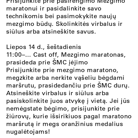
Prisijunkite prie pasirengimo Mezgimo
maratonui ir pasidalinkite savo
technikomis bei pasimokykite naujų
mezgimo būdų. Skolinkitės virbalus ir
siūlus arba atsineškite savus.
Liepos 14 d., šeštadienis
11:00–… Cast off, Mezgimo maratonas,
prasideda prie ŠMC įėjimo
Prisijunkite prie mezgimo maratono,
megzkite arba nerkite vąšeliu bėgdami
maršrutu, prasidedančiu prie ŠMC durų.
Atsineškite virbalus ir siūlus arba
pasiskolinkite juos atvykę į vietą. Jei jūs
nemėgstate bėgimo, prisijunkite prie
žiūrovų, kurie išsirikiuos pagal maratono
maršrutą ir megs oranžinius medalius
nugalėtojams!