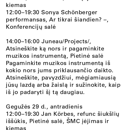
kiemas
12:00–19:30 Sonya Schönberger
performansas, Ar tikrai šiandien? –,
Konferencijų salė
14:00–16:00 Juneau/Projects/,
Atsineškite ką nors ir pagaminkite
muzikos instrumentą, Pietinė salė
Pagaminkite muzikos instrumentą iš
kokio nors jums priklausančio daikto.
Atsineškite, pavyzdžiui, mėgiamiausią
jūsų lazdą arba žaislą ir sužinokite, kaip
iš jo padaryti šį tą daugiau.
Gegužės 29 d., antradienis
12:00–19:30 Jan Körbes, refunc šiukšlių
iššūkis, Pietinė salė, ŠMC įėjimas ir
kiemas