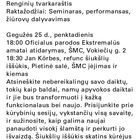
Renginių tvarkaraštis
Raktažodžiai: Seminaras, performansas,
žiūrovų dalyvavimas
Gegužės 25 d., penktadienis
18:00 Oficialus parodos Ekstremalūs
amatai atidarymas, ŠMC, Vokiečių g. 2
18:30 Jan Körbes, refunc šiukšlių
iššūkis, Pietinė salė, ŠMC įėjimas ir
kiemas
Atsineškite nebereikalingų savo daiktų,
tokių kaip baldai, namų apyvokos daiktai
ir jie bus transformuoti į kažką
funkcionalaus bei naujo. Prisijunkite prie
kūrybinių sesijų, vykstančių visą savaitę,
ir sužinosite, kaip galima naujai
panaudoti visokį šlamštą ir perkurti jo
išvaizdą. Šiukšlių iššūkis skatins kūrėjus