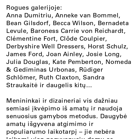
Rogues galerijoje:
Anna Dumitriu, Anneke van Bommel,
Bean Gilsdorf, Becca Wilson, Bernadeta
Levule, Baroness Carrie von Reichardt,
Clémentine Fort, Clôde Coulpier,
Derbyshire Well Dressers, Horst Schulz,
James Ford, Joan Ainley, Josie Long,
Julia Douglas, Kate Pemberton, Nomeda
& Gediminas Urbonas, Rüdiger
Schlömer, Ruth Claxton, Sandra
Straukaitė ir daugelis kitų…
Menininkai ir dizaineriai vis dažniau
semiasi įkvėpimo iš amatų ir naudoja
senuosius gamybos metodus. Daugybė
amatų išgyvena atgimimo ir
populiarumo laikotarpį – jie nebėra