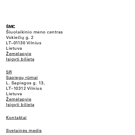
ŠMC
Šiuolaikinio meno centras
Vokiečių g. 2
LT–01130 Vilnius
Lietuva
Žemėlapyje
Įsigyti bilietą
SR
Sapiegų rūmai
L. Sapiegos g. 13,
LT–10312 Vilnius
Lietuva
Žemėlapyje
Įsigyti bilietą
Kontaktai
Svetainės medis