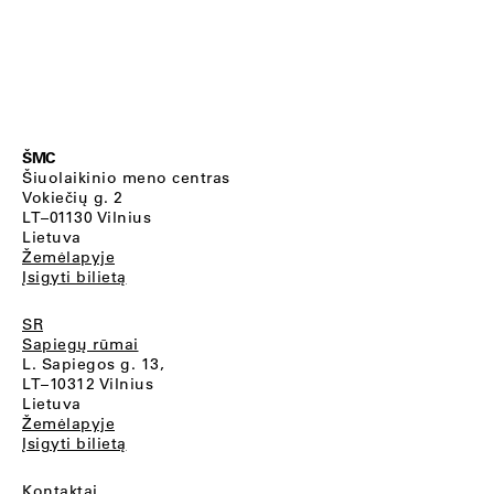
ŠMC
Šiuolaikinio meno centras
Vokiečių g. 2
LT–01130 Vilnius
Lietuva
Žemėlapyje
Įsigyti bilietą
SR
Sapiegų rūmai
L. Sapiegos g. 13,
LT–10312 Vilnius
Lietuva
Žemėlapyje
Įsigyti bilietą
Kontaktai