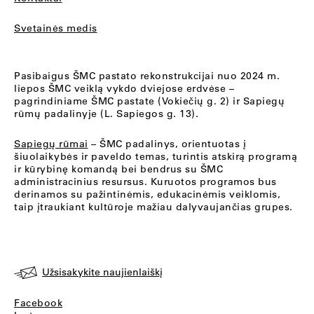
Svetainės medis
Pasibaigus ŠMC pastato rekonstrukcijai nuo 2024 m.
liepos ŠMC veiklą vykdo dviejose erdvėse –
pagrindiniame ŠMC pastate (Vokiečių g. 2) ir Sapiegų
rūmų padalinyje (L. Sapiegos g. 13).
Sapiegų rūmai
– ŠMC padalinys, orientuotas į
šiuolaikybės ir paveldo temas, turintis atskirą programą
ir kūrybinę komandą bei bendrus su ŠMC
administracinius resursus. Kuruotos programos bus
derinamos su pažintinėmis, edukacinėmis veiklomis,
taip įtraukiant kultūroje mažiau dalyvaujančias grupes.
Užsisakykite naujienlaiškį
Facebook