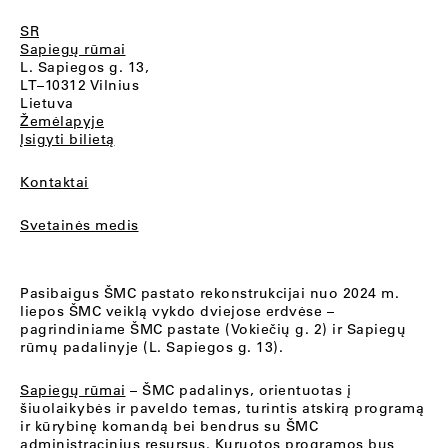
SR
Sapiegų rūmai
L. Sapiegos g. 13,
LT–10312 Vilnius
Lietuva
Žemėlapyje
Įsigyti bilietą
Kontaktai
Svetainės medis
Pasibaigus ŠMC pastato rekonstrukcijai nuo 2024 m.
liepos ŠMC veiklą vykdo dviejose erdvėse –
pagrindiniame ŠMC pastate (Vokiečių g. 2) ir Sapiegų
rūmų padalinyje (L. Sapiegos g. 13).
Sapiegų rūmai
– ŠMC padalinys, orientuotas į
šiuolaikybės ir paveldo temas, turintis atskirą programą
ir kūrybinę komandą bei bendrus su ŠMC
administracinius resursus. Kuruotos programos bus