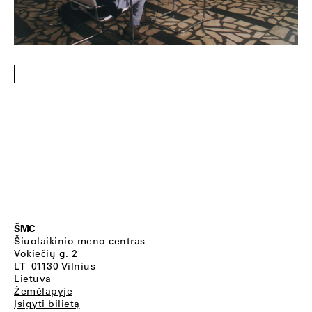
ŠMC
Šiuolaikinio meno centras
Vokiečių g. 2
LT–01130 Vilnius
Lietuva
Žemėlapyje
Įsigyti bilietą