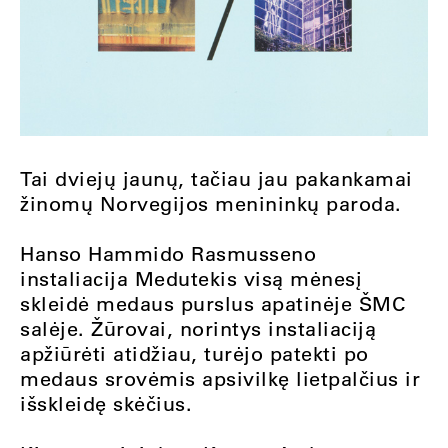
Tai dviejų jaunų, tačiau jau pakankamai
žinomų Norvegijos menininkų paroda.
Hanso Hammido Rasmusseno
instaliacija Medutekis visą mėnesį
skleidė medaus purslus apatinėje ŠMC
salėje. Žūrovai, norintys instaliaciją
apžiūrėti atidžiau, turėjo patekti po
medaus srovėmis apsivilkę lietpalčius ir
išskleidę skėčius.