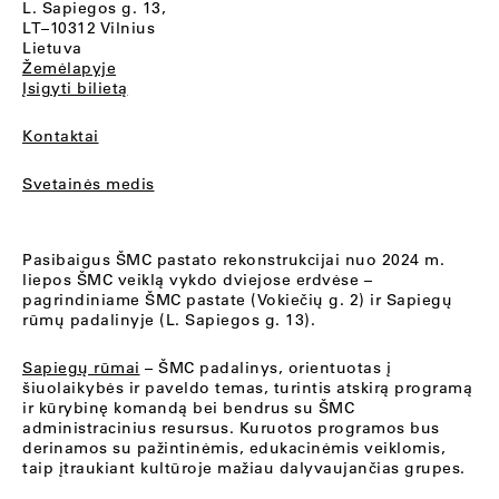
L. Sapiegos g. 13,
LT–10312 Vilnius
Lietuva
Žemėlapyje
Įsigyti bilietą
Kontaktai
Svetainės medis
Pasibaigus ŠMC pastato rekonstrukcijai nuo 2024 m.
liepos ŠMC veiklą vykdo dviejose erdvėse –
pagrindiniame ŠMC pastate (Vokiečių g. 2) ir Sapiegų
rūmų padalinyje (L. Sapiegos g. 13).
Sapiegų rūmai
– ŠMC padalinys, orientuotas į
šiuolaikybės ir paveldo temas, turintis atskirą programą
ir kūrybinę komandą bei bendrus su ŠMC
administracinius resursus. Kuruotos programos bus
derinamos su pažintinėmis, edukacinėmis veiklomis,
taip įtraukiant kultūroje mažiau dalyvaujančias grupes.