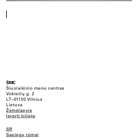
ŠMC
Šiuolaikinio meno centras
Vokiečių g. 2
LT–01130 Vilnius
Lietuva
Žemėlapyje
Įsigyti bilietą
SR
Sapiegų rūmai