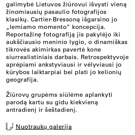
galimybė Lietuvos žiūrovui išvysti vieną
žinomiausių pasaulio fotografijos
klasikų. Cartier-Bressoną išgarsino jo
„lemiamo momento” koncepcija.
Reportažinę fotografiją jis pakylėjo iki
aukščiausio meninio lygio, o dinamiškas
tikrovės akimirkas pavertė kone
siurrealistiniais darbais. Retrospektyvoje
aprėpiami ankstyviausi ir vėlyviausi jo
kūrybos laiktarpiai bei plati jo kelionių
geografija.
Žiūrovų grupėms siūlėme aplankyti
parodą kartu su gidu kiekvieną
antradienį ir šeštadienį.
Nuotraukų galerija