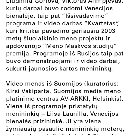
Liudmila Gorlova, Viktoras Alimpjevas,
kurių darbai buvo rodomi Venecijos
bienalėje, taip pat “Išsivadavimo”
programa ir video darbas “Kvartetas”,
kurį kritikai pavadino geriausiu 2003
metų šiuolaikinio meno projektu ir
apdovanojo “Meno Maskvos studijų”
premija. Programoje iš Rusijos taip pat
buvo demonstruojami ir video darbai,
sukurti jaunosios kartos menininkų.
Video menas iš Suomijos (kuratorius:
Kirsi Vakiparta, Suomijos media meno
platinimo centras AV-ARKKI, Helsinkis).
Viena iš programoje pristatytų
menininkių – Liisa Launilla, Venecijos
bienalės prizininkė. Ji yra viena
žymiausių pasaulio menininkių moterų,