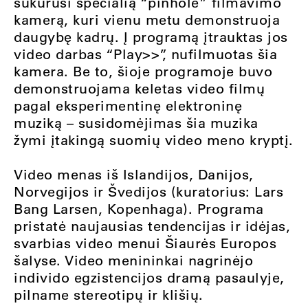
sukūrusi specialią “pinhole” filmavimo
kamerą, kuri vienu metu demonstruoja
daugybę kadrų. Į programą įtrauktas jos
video darbas “Play>>”, nufilmuotas šia
kamera. Be to, šioje programoje buvo
demonstruojama keletas video filmų
pagal eksperimentinę elektroninę
muziką – susidomėjimas šia muzika
žymi įtakingą suomių video meno kryptį.
Video menas iš Islandijos, Danijos,
Norvegijos ir Švedijos (kuratorius: Lars
Bang Larsen, Kopenhaga). Programa
pristatė naujausias tendencijas ir idėjas,
svarbias video menui Šiaurės Europos
šalyse. Video menininkai nagrinėjo
individo egzistencijos dramą pasaulyje,
pilname stereotipų ir klišių.