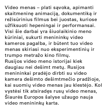
Video menas – plati sąvoka, apimanti
skaitmeninę animaciją, dokumentiką ir
režisūrinius filmus bei juostas, kuriose
užfiksuoti hepeningai ir performansai.
Visi šie darbai yra šiuolaikinio meno
kūriniai, sukurti menininkų video
kameros pagalba, ir būtent tuo video
menas skiriasi nuo eksperimentinių ir
trumpo metražo kino filmų.
Rusijos video meno istorijai kiek
daugiau nei dešimt metų. Rusijos
menininkai pradėjo dirbti su video
kamera dešimto dešimtmečio pradžioje,
kai suomių video menas jau klestėjo. Kol
vystėsi tik atsiradęs rusų video menas,
Šiaurės Europos šalyse užaugo nauja
video menininkų karta.