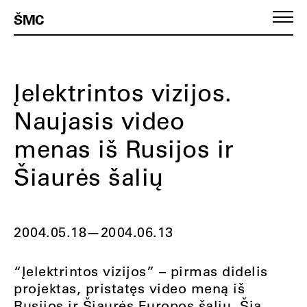
ŠMC
Įelektrintos vizijos.
Naujasis video
menas iš Rusijos ir
Šiaurės šalių
2004.05.18
—
2004.06.13
“Įelektrintos vizijos” – pirmas didelis
projektas, pristatęs video meną iš
Rusijos ir Šiaurės Europos šalių. Šią