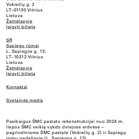
Vokiečių g. 2
LT–01130 Vilnius
Lietuva
Žemėlapyje
Įsigyti bilietą
SR
Sapiegų rūmai
L. Sapiegos g. 13,
LT–10312 Vilnius
Lietuva
Žemėlapyje
Įsigyti bilietą
Kontaktai
Svetainės medis
Pasibaigus ŠMC pastato rekonstrukcijai nuo 2024 m.
liepos ŠMC veiklą vykdo dviejose erdvėse –
pagrindiniame ŠMC pastate (Vokiečių g. 2) ir Sapiegų
rūmų padalinyje (L. Sapiegos g. 13).