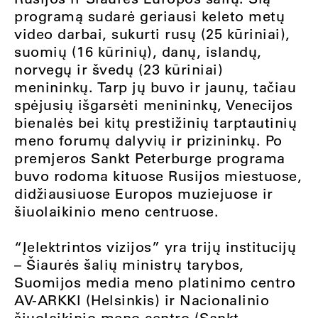
programą sudarė geriausi keleto metų
video darbai, sukurti rusų (25 kūriniai),
suomių (16 kūrinių), danų, islandų,
norvegų ir švedų (23 kūriniai)
menininkų. Tarp jų buvo ir jaunų, tačiau
spėjusių išgarsėti menininkų, Venecijos
bienalės bei kitų prestižinių tarptautinių
meno forumų dalyvių ir prizininkų. Po
premjeros Sankt Peterburge programa
buvo rodoma kituose Rusijos miestuose,
didžiausiuose Europos muziejuose ir
šiuolaikinio meno centruose.
“Įelektrintos vizijos” yra trijų institucijų
– Šiaurės šalių ministrų tarybos,
Suomijos media meno platinimo centro
AV-ARKKI (Helsinkis) ir Nacionalinio
šiuolaikinio meno centro (Sankt