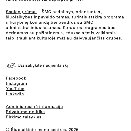
Sapiegų rūmai
– ŠMC padalinys, orientuotas į
šiuolaikybės ir paveldo temas, turintis atskirą programą
ir kūrybinę komandą bei bendrus su ŠMC
administracinius resursus. Kuruotos programos bus
derinamos su pažintinėmis, edukacinėmis veiklomis,
taip įtraukiant kultūroje mažiau dalyvaujančias grupes.
Užsisakykite naujienlaiškį
Facebook
Instagram
YouTube
LinkedIn
Administracinė informacija
Privatumo politika
Pirkimo taisyklės
© Šiuolaikinio meno centras, 2026