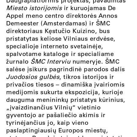
Daugiaplatformis projektas, pavadintas
Miesto istorijomis
ir kuruojamas De
Appel meno centro direktorės Annos
Demeester (Amsterdamas) ir ŠMC
direktoriaus Kęstučio Kuizino, bus
pristatytas keliose Vilniaus erdvėse,
specialioje interneto svetainėje,
spalvotame kataloge ir specialiame
žurnalo
ŠMC Interviu
numeryje. ŠMC
salėse įsikurs pagrindinė parodos dalis
Juodosios gulbės
, tikros istorijos ir
privačios tiesos – dinamiška įvairiomis
medijomis sukurta ekspozicija, kurioje
dauguma menininkų pristatys kūrinius,
„įvaizdinančius Vilnių“ vietinio
gyventojo ar pašaliečio akimis ir
tyrinėjančius jo, kaip vieno
paslaptingiausių Europos miestų,