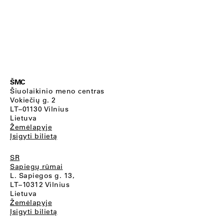
ŠMC
Šiuolaikinio meno centras
Vokiečių g. 2
LT–01130 Vilnius
Lietuva
Žemėlapyje
Įsigyti bilietą
SR
Sapiegų rūmai
L. Sapiegos g. 13,
LT–10312 Vilnius
Lietuva
Žemėlapyje
Įsigyti bilietą