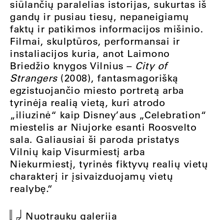
siūlančių paralelias istorijas, sukurtas iš
gandų ir pusiau tiesų, nepaneigiamų
faktų ir patikimos informacijos mišinio.
Filmai, skulptūros, performansai ir
instaliacijos kuria, anot Laimono
Briedžio knygos Vilnius –
City of
Strangers
(2008), fantasmagorišką
egzistuojančio miesto portretą arba
tyrinėja realią vietą, kuri atrodo
„iliuzinė“ kaip Disney’aus „Celebration“
miestelis ar Niujorke esanti Roosvelto
sala. Galiausiai ši paroda pristatys
Vilnių kaip Visurmiestį arba
Niekurmiestį, tyrinės fiktyvų realių vietų
charakterį ir įsivaizduojamų vietų
realybę.“
Nuotraukų galerija