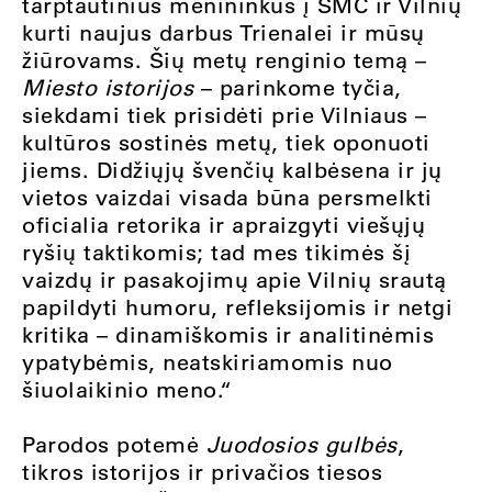
tarptautinius menininkus į ŠMC ir Vilnių
kurti naujus darbus Trienalei ir mūsų
žiūrovams. Šių metų renginio temą –
Miesto istorijos
– parinkome tyčia,
siekdami tiek prisidėti prie Vilniaus –
kultūros sostinės metų, tiek oponuoti
jiems. Didžiųjų švenčių kalbėsena ir jų
vietos vaizdai visada būna persmelkti
oficialia retorika ir apraizgyti viešųjų
ryšių taktikomis; tad mes tikimės šį
vaizdų ir pasakojimų apie Vilnių srautą
papildyti humoru, refleksijomis ir netgi
kritika – dinamiškomis ir analitinėmis
ypatybėmis, neatskiriamomis nuo
šiuolaikinio meno.“
Parodos potemė
Juodosios gulbės
,
tikros istorijos ir privačios tiesos