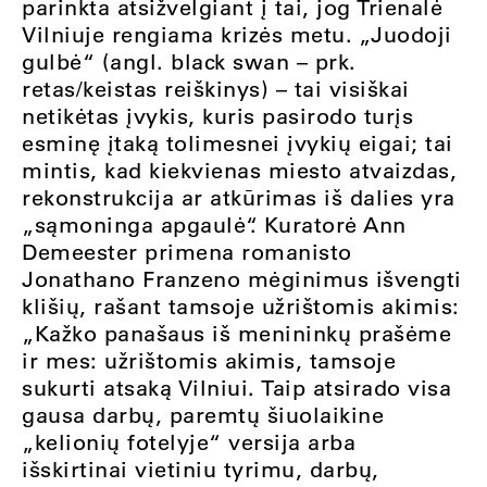
parinkta atsižvelgiant į tai, jog Trienalė
Vilniuje rengiama krizės metu. „Juodoji
gulbė“ (angl. black swan – prk.
retas/keistas reiškinys) – tai visiškai
netikėtas įvykis, kuris pasirodo turįs
esminę įtaką tolimesnei įvykių eigai; tai
mintis, kad kiekvienas miesto atvaizdas,
rekonstrukcija ar atkūrimas iš dalies yra
„sąmoninga apgaulė“. Kuratorė Ann
Demeester primena romanisto
Jonathano Franzeno mėginimus išvengti
klišių, rašant tamsoje užrištomis akimis:
„Kažko panašaus iš menininkų prašėme
ir mes: užrištomis akimis, tamsoje
sukurti atsaką Vilniui. Taip atsirado visa
gausa darbų, paremtų šiuolaikine
„kelionių fotelyje“ versija arba
išskirtinai vietiniu tyrimu, darbų,