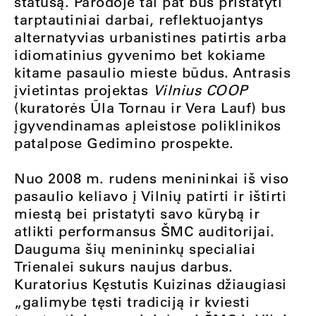
statusą. Parodoje tai pat bus pristatyti
tarptautiniai darbai, reflektuojantys
alternatyvias urbanistines patirtis arba
idiomatinius gyvenimo bet kokiame
kitame pasaulio mieste būdus. Antrasis
įvietintas projektas
Vilnius COOP
(kuratorės Ūla Tornau ir Vera Lauf) bus
įgyvendinamas apleistose poliklinikos
patalpose Gedimino prospekte.
Nuo 2008 m. rudens menininkai iš viso
pasaulio keliavo į Vilnių patirti ir ištirti
miestą bei pristatyti savo kūrybą ir
atlikti performansus ŠMC auditorijai.
Dauguma šių menininkų specialiai
Trienalei sukurs naujus darbus.
Kuratorius Kęstutis Kuizinas džiaugiasi
„galimybe tęsti tradiciją ir kviesti