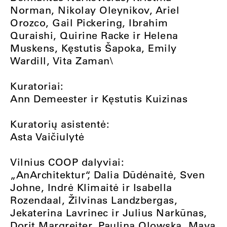
Norman, Nikolay Oleynikov, Ariel
Orozco, Gail Pickering, Ibrahim
Quraishi, Quirine Racke ir Helena
Muskens, Kęstutis Šapoka, Emily
Wardill, Vita Zaman\
Kuratoriai:
Ann Demeester ir Kęstutis Kuizinas
Kuratorių asistentė:
Asta Vaičiulytė
Vilnius COOP dalyviai:
„AnArchitektur“, Dalia Dūdėnaitė, Sven
Johne, Indrė Klimaitė ir Isabella
Rozendaal, Žilvinas Landzbergas,
Jekaterina Lavrinec ir Julius Narkūnas,
Dorit Margreiter, Paulina Olowska, Maya