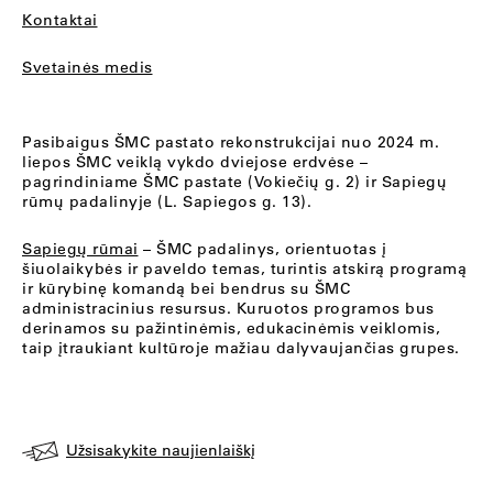
Kontaktai
Svetainės medis
Pasibaigus ŠMC pastato rekonstrukcijai nuo 2024 m.
liepos ŠMC veiklą vykdo dviejose erdvėse –
pagrindiniame ŠMC pastate (Vokiečių g. 2) ir Sapiegų
rūmų padalinyje (L. Sapiegos g. 13).
Sapiegų rūmai
– ŠMC padalinys, orientuotas į
šiuolaikybės ir paveldo temas, turintis atskirą programą
ir kūrybinę komandą bei bendrus su ŠMC
administracinius resursus. Kuruotos programos bus
derinamos su pažintinėmis, edukacinėmis veiklomis,
taip įtraukiant kultūroje mažiau dalyvaujančias grupes.
Užsisakykite naujienlaiškį