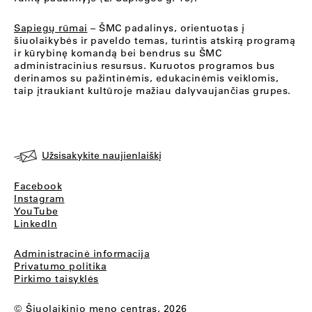
Sapiegų rūmai
– ŠMC padalinys, orientuotas į
šiuolaikybės ir paveldo temas, turintis atskirą programą
ir kūrybinę komandą bei bendrus su ŠMC
administracinius resursus. Kuruotos programos bus
derinamos su pažintinėmis, edukacinėmis veiklomis,
taip įtraukiant kultūroje mažiau dalyvaujančias grupes.
Užsisakykite naujienlaiškį
Facebook
Instagram
YouTube
LinkedIn
Administracinė informacija
Privatumo politika
Pirkimo taisyklės
© Šiuolaikinio meno centras, 2026