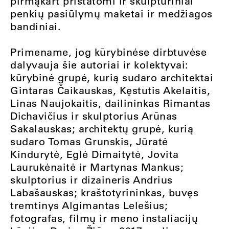
pirmąkart pristatomi ir skulptūriniai
penkių pasiūlymų maketai ir medžiagos
bandiniai.
Primename, jog kūrybinėse dirbtuvėse
dalyvauja šie autoriai ir kolektyvai:
kūrybinė grupė, kurią sudaro architektai
Gintaras Čaikauskas, Kęstutis Akelaitis,
Linas Naujokaitis, dailininkas Rimantas
Dichavičius ir skulptorius Arūnas
Sakalauskas; architektų grupė, kurią
sudaro Tomas Grunskis, Jūratė
Kindurytė, Eglė Dimaitytė, Jovita
Laurukėnaitė ir Martynas Mankus;
skulptorius ir dizaineris Andrius
Labašauskas; kraštotyrininkas, buvęs
tremtinys Algimantas Lelešius;
fotografas, filmų ir meno instaliacijų