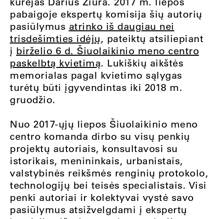
kūrėjas Darius Žiūra. 2017 m. liepos
pabaigoje ekspertų komisija šių autorių
pasiūlymus
atrinko iš daugiau nei
trisdešimties idėjų
, pateiktų atsiliepiant
į
birželio 6 d. Šiuolaikinio meno centro
paskelbtą kvietimą
. Lukiškių aikštės
memorialas pagal kvietimo sąlygas
turėtų būti įgyvendintas iki 2018 m.
gruodžio.
Nuo 2017-ųjų liepos Šiuolaikinio meno
centro komanda dirbo su visų penkių
projektų autoriais, konsultavosi su
istorikais, menininkais, urbanistais,
valstybinės reikšmės renginių protokolo,
technologijų bei teisės specialistais. Visi
penki autoriai ir kolektyvai vystė savo
pasiūlymus atsižvelgdami į ekspertų