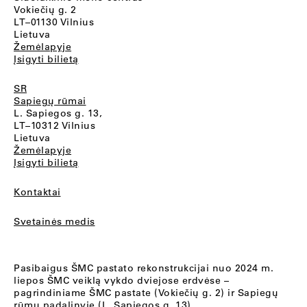
Vokiečių g. 2
LT–01130 Vilnius
Lietuva
Žemėlapyje
Įsigyti bilietą
SR
Sapiegų rūmai
L. Sapiegos g. 13,
LT–10312 Vilnius
Lietuva
Žemėlapyje
Įsigyti bilietą
Kontaktai
Svetainės medis
Pasibaigus ŠMC pastato rekonstrukcijai nuo 2024 m.
liepos ŠMC veiklą vykdo dviejose erdvėse –
pagrindiniame ŠMC pastate (Vokiečių g. 2) ir Sapiegų
rūmų padalinyje (L. Sapiegos g. 13).