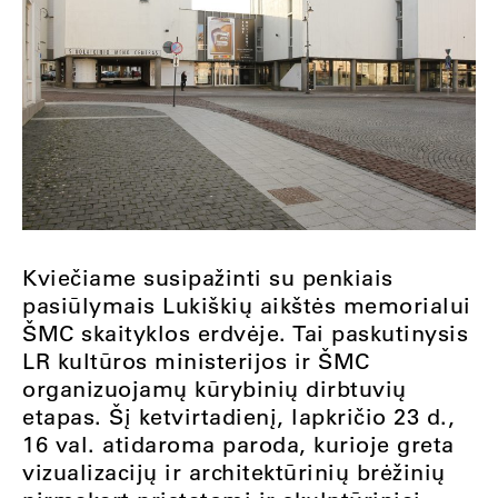
Kviečiame susipažinti su penkiais
pasiūlymais Lukiškių aikštės memorialui
ŠMC skaityklos erdvėje. Tai paskutinysis
LR kultūros ministerijos ir ŠMC
organizuojamų kūrybinių dirbtuvių
etapas. Šį ketvirtadienį, lapkričio 23 d.,
16 val. atidaroma paroda, kurioje greta
vizualizacijų ir architektūrinių brėžinių