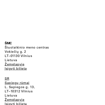
ŠMC
Šiuolaikinio meno centras
Vokiečių g. 2
LT–01130 Vilnius
Lietuva
Žemėlapyje
Įsigyti bilietą
SR
Sapiegų rūmai
L. Sapiegos g. 13,
LT–10312 Vilnius
Lietuva
Žemėlapyje
Įsigyti bilietą