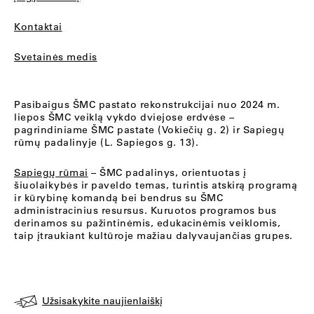
Kontaktai
Svetainės medis
Pasibaigus ŠMC pastato rekonstrukcijai nuo 2024 m.
liepos ŠMC veiklą vykdo dviejose erdvėse –
pagrindiniame ŠMC pastate (Vokiečių g. 2) ir Sapiegų
rūmų padalinyje (L. Sapiegos g. 13).
Sapiegų rūmai
– ŠMC padalinys, orientuotas į
šiuolaikybės ir paveldo temas, turintis atskirą programą
ir kūrybinę komandą bei bendrus su ŠMC
administracinius resursus. Kuruotos programos bus
derinamos su pažintinėmis, edukacinėmis veiklomis,
taip įtraukiant kultūroje mažiau dalyvaujančias grupes.
Užsisakykite naujienlaiškį