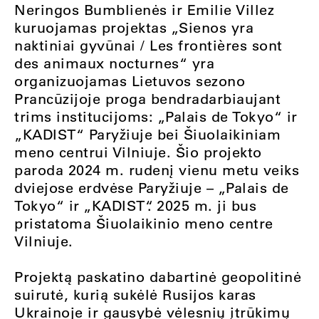
Neringos Bumblienės ir Emilie Villez
kuruojamas projektas „Sienos yra
naktiniai gyvūnai / Les frontières sont
des animaux nocturnes“ yra
organizuojamas Lietuvos sezono
Prancūzijoje proga bendradarbiaujant
trims institucijoms: „Palais de Tokyo“ ir
„KADIST“ Paryžiuje bei Šiuolaikiniam
meno centrui Vilniuje. Šio projekto
paroda 2024 m. rudenį vienu metu veiks
dviejose erdvėse Paryžiuje – „Palais de
Tokyo“ ir „KADIST“. 2025 m. ji bus
pristatoma Šiuolaikinio meno centre
Vilniuje.
Projektą paskatino dabartinė geopolitinė
suirutė, kurią sukėlė Rusijos karas
Ukrainoje ir gausybė vėlesnių įtrūkimų