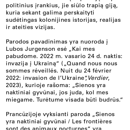
politinius įrankius, jie siūlo trapią giją,
kuria sekant galima perskaityti
sudėtingas kolonijines istorijas, realijas
ir ateities vizijas.
Parodos pavadinimas yra nuoroda į
Lubos Jurgenson esė „Kai mes
pabudome. 2022 m. vasario 24 d. naktis:
invazija į Ukrainą“ („Quand nous nous
sommes réveillés. Nuit du 24 février
2022: invasion de l’Ukraine“,
Verdier
,
2023), kurioje rašoma: „Sienos yra
naktiniai gyvūnai, jos juda, kol mes
miegame. Turėtume visada būti budrūs.“
Prancūzijoje vyksianti paroda „Sienos
yra naktiniai gyvūnai / Les frontières
sont des animaux nocturnes“
yra