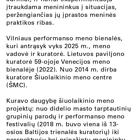
įtraukdama menininkus į situacijas,
peržengiančias jų įprastos meninės
praktikos ribas.
Vilniaus performanso meno bienalės,
kuri antrąsyk vyks 2025 m., meno
vadovė ir kuratorė. Lietuvos paviljono
kuratorė 59-ojoje Venecijos meno
bienalėje (2022). Nuo 2014 m. dirba
kuratore Šiuolaikinio meno centre
(ŠMC).
Kuravo daugybę šiuolaikinio meno
projektų: nuo didelio masto tarptautinių
grupinių parodų ir performanso meno
festivalių (2018 m. buvo viena iš 13-
osios Baltijos trienalės kuratorių) iki
perspektyvių bei pripažintų menininkų