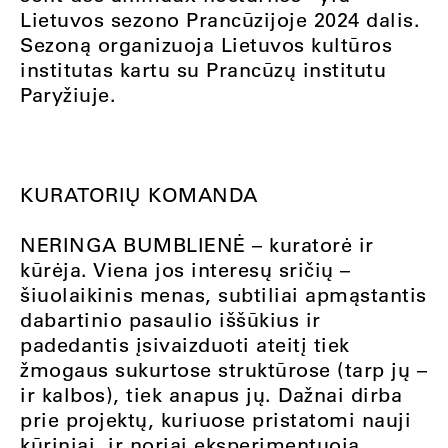
Lietuvos sezono Prancūzijoje 2024 dalis.
Sezoną organizuoja Lietuvos kultūros
institutas kartu su Prancūzų institutu
Paryžiuje.
KURATORIŲ KOMANDA
NERINGA BUMBLIENĖ – kuratorė ir
kūrėja. Viena jos interesų sričių –
šiuolaikinis menas, subtiliai apmąstantis
dabartinio pasaulio iššūkius ir
padedantis įsivaizduoti ateitį tiek
žmogaus sukurtose struktūrose (tarp jų –
ir kalbos), tiek anapus jų. Dažnai dirba
prie projektų, kuriuose pristatomi nauji
kūriniai, ir noriai eksperimentuoja