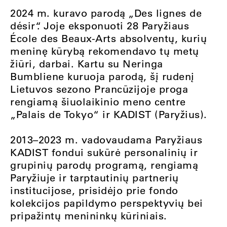
2024 m. kuravo parodą „Des lignes de
désir“. Joje eksponuoti 28 Paryžiaus
École des Beaux-Arts absolventų, kurių
meninę kūrybą rekomendavo tų metų
žiūri, darbai. Kartu su Neringa
Bumbliene kuruoja parodą, šį rudenį
Lietuvos sezono Prancūzijoje proga
rengiamą šiuolaikinio meno centre
„Palais de Tokyo“ ir KADIST (Paryžius).
2013–2023 m. vadovaudama Paryžiaus
KADIST fondui sukūrė personalinių ir
grupinių parodų programą, rengiamą
Paryžiuje ir tarptautinių partnerių
institucijose, prisidėjo prie fondo
kolekcijos papildymo perspektyvių bei
pripažintų menininkų kūriniais.