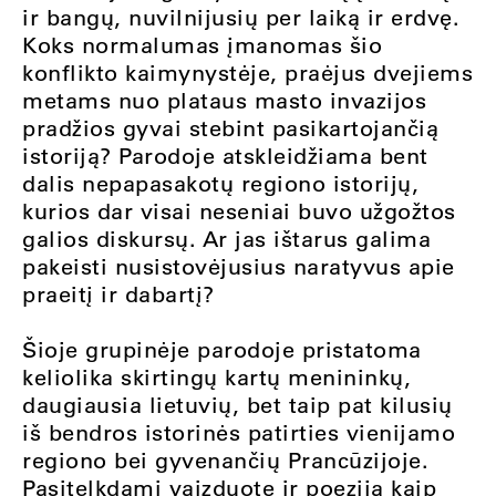
ir bangų, nuvilnijusių per laiką ir erdvę.
Koks normalumas įmanomas šio
konflikto kaimynystėje, praėjus dvejiems
metams nuo plataus masto invazijos
pradžios gyvai stebint pasikartojančią
istoriją? Parodoje atskleidžiama bent
dalis nepapasakotų regiono istorijų,
kurios dar visai neseniai buvo užgožtos
galios diskursų. Ar jas ištarus galima
pakeisti nusistovėjusius naratyvus apie
praeitį ir dabartį?
Šioje grupinėje parodoje pristatoma
keliolika skirtingų kartų menininkų,
daugiausia lietuvių, bet taip pat
kilusių
iš bendros istorinės patirties vienijamo
regiono
bei gyvenančių Prancūzijoje.
Pasitelkdami vaizduotę ir poeziją kaip