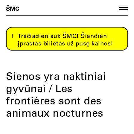
ŠMC
Trečiadieniauk ŠMC! Šiandien
įprastas bilietas už pusę kainos!
Sienos yra naktiniai
gyvūnai / Les
frontières sont des
animaux nocturnes