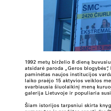
1992 metų birželio 8 dieną buvusi
atsidarė paroda „Geros blogybės“, k
paminėtas naujos institucijos vard
laiko praėjo 15 aktyvios veiklos met
svarbiausia šiuolaikinį meną kuruoj
galerija Lietuvoje ir populiaria sus
Šiam istorijos tarpsniui skirta kn