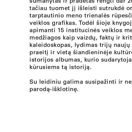
sumanytas ir pradėtas rengti dar 
tačiau tuomet jį išleisti sutrukdė o
tarptautinio meno trienalės rūpesči
veiklos grafikas. Todėl šioje knygoj
apimanti 15 institucinės veiklos 
medžiagos kaip vaizdų, faktų ir kri
kaleidoskopas, lydimas trijų naujų
praeitį ir vietą šiandieninėje kultū
istorijos albumas, kurio sudarytoja
kūrusiems tą istoriją.
Su leidiniu galima susipažinti ir n
parodą-išklotinę.