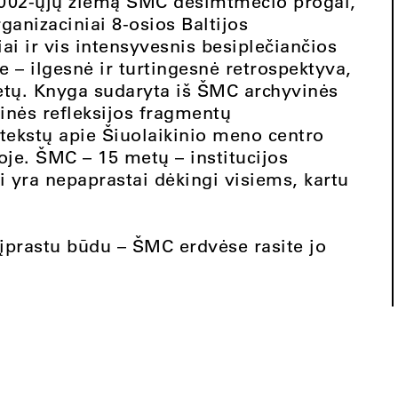
2002-ųjų žiemą ŠMC dešimtmečio progai,
rganizaciniai 8-osios Baltijos
ai ir vis intensyvesnis besiplečiančios
e – ilgesnė ir turtingesnė retrospektyva,
metų. Knyga sudaryta iš ŠMC archyvinės
tinės refleksijos fragmentų
 tekstų apie Šiuolaikinio meno centro
roje. ŠMC – 15 metų – institucijos
i yra nepaprastai dėkingi visiems, kartu
eįprastu būdu – ŠMC erdvėse rasite jo