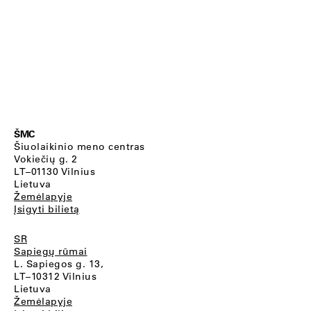
ŠMC
Šiuolaikinio meno centras
Vokiečių g. 2
LT–01130 Vilnius
Lietuva
Žemėlapyje
Įsigyti bilietą
SR
Sapiegų rūmai
L. Sapiegos g. 13,
LT–10312 Vilnius
Lietuva
Žemėlapyje