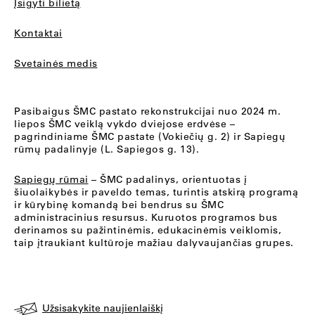
Įsigyti bilietą
Kontaktai
Svetainės medis
Pasibaigus ŠMC pastato rekonstrukcijai nuo 2024 m.
liepos ŠMC veiklą vykdo dviejose erdvėse –
pagrindiniame ŠMC pastate (Vokiečių g. 2) ir Sapiegų
rūmų padalinyje (L. Sapiegos g. 13).
Sapiegų rūmai
– ŠMC padalinys, orientuotas į
šiuolaikybės ir paveldo temas, turintis atskirą programą
ir kūrybinę komandą bei bendrus su ŠMC
administracinius resursus. Kuruotos programos bus
derinamos su pažintinėmis, edukacinėmis veiklomis,
taip įtraukiant kultūroje mažiau dalyvaujančias grupes.
Užsisakykite naujienlaiškį