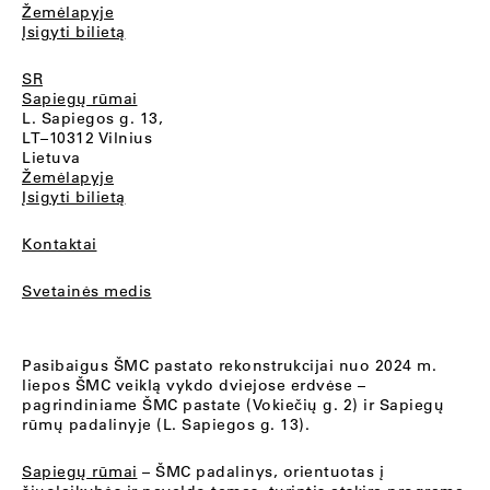
Žemėlapyje
Įsigyti bilietą
SR
Sapiegų rūmai
L. Sapiegos g. 13,
LT–10312 Vilnius
Lietuva
Žemėlapyje
Įsigyti bilietą
Kontaktai
Svetainės medis
Pasibaigus ŠMC pastato rekonstrukcijai nuo 2024 m.
liepos ŠMC veiklą vykdo dviejose erdvėse –
pagrindiniame ŠMC pastate (Vokiečių g. 2) ir Sapiegų
rūmų padalinyje (L. Sapiegos g. 13).
Sapiegų rūmai
– ŠMC padalinys, orientuotas į