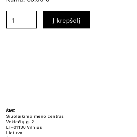
produkto
kiekis:
Į krepšelį
Lietuvos
dailė
1989–
1999:
dešimt
metų
ŠMC
Šiuolaikinio meno centras
Vokiečių g. 2
LT–01130 Vilnius
Lietuva