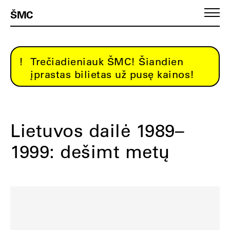
ŠMC
Trečiadieniauk ŠMC! Šiandien
įprastas bilietas už pusę kainos!
Lietuvos dailė 1989–
1999: dešimt metų