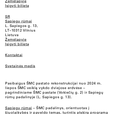
Žemėlapyje
Įsigyti bilietą
SR
Sapiegų rūmai
L. Sapiegos g. 13,
LT–10312 Vilnius
Lietuva
Žemėlapyje
Įsigyti bilietą
Kontaktai
Svetainės medis
Pasibaigus ŠMC pastato rekonstrukcijai nuo 2024 m.
liepos ŠMC veiklą vykdo dviejose erdvėse –
pagrindiniame ŠMC pastate (Vokiečių g. 2) ir Sapiegų
rūmų padalinyje (L. Sapiegos g. 13).
Sapiegų rūmai
– ŠMC padalinys, orientuotas į
šiuolaikybės ir paveldo temas, turintis atskirą programą