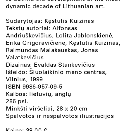
dynamic decade of Lithuanian art.
Sudarytojas: Kęstutis Kuizinas
Tekstų autoriai: Alfonsas
Andriuškevičius, Lolita Jablonskienė,
Erika Grigoravičienė, Kęstutis Kuizinas,
Raimundas Malašauskas, Jonas
Valatkevičius
Dizainas: Evaldas Stankevičius
Išleido: Šiuolaikinio meno centras,
Vilnius, 1999
ISBN 9986-957-09-5
Kalbos: lietuvių, anglų
286 psl.
Minkšti viršeliai, 28 x 20 cm
Spalvotos ir nespalvotos iliustracijos
Kaina:
38.00
€