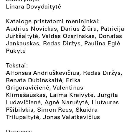
Linara Dovydaitytė
Kataloge pristatomi menininkai:
Audrius Novickas, Darius Žiūra, Patricija
Jurkšaitytė, Valdas Ozarinskas, Donatas
Jankauskas, Redas Diržys, Paulina Eglė
Pukytė
Tekstai:
Alfonsas Andriuškevičius, Redas Diržys,
Renata Dubinskaitė, Erika
Grigoravičienė, Valentinas
Klimašauskas, Laima Kreivytė, Jurgita
Ludavičienė, Agnė Narušytė, Liutauras
Pšibilskis, Simon Rees, Skaidra
Trilupaitytė, Jonas Valatkevičius
Dizainas: