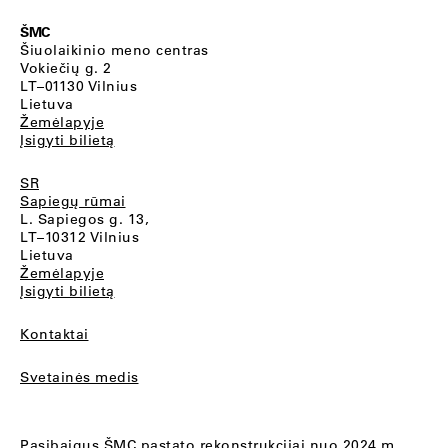
ŠMC
Šiuolaikinio meno centras
Vokiečių g. 2
LT–01130 Vilnius
Lietuva
Žemėlapyje
Įsigyti bilietą
SR
Sapiegų rūmai
L. Sapiegos g. 13,
LT–10312 Vilnius
Lietuva
Žemėlapyje
Įsigyti bilietą
Kontaktai
Svetainės medis
Pasibaigus ŠMC pastato rekonstrukcijai nuo 2024 m.