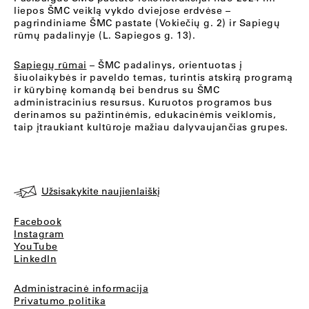
liepos ŠMC veiklą vykdo dviejose erdvėse –
pagrindiniame ŠMC pastate (Vokiečių g. 2) ir Sapiegų
rūmų padalinyje (L. Sapiegos g. 13).
Sapiegų rūmai
– ŠMC padalinys, orientuotas į
šiuolaikybės ir paveldo temas, turintis atskirą programą
ir kūrybinę komandą bei bendrus su ŠMC
administracinius resursus. Kuruotos programos bus
derinamos su pažintinėmis, edukacinėmis veiklomis,
taip įtraukiant kultūroje mažiau dalyvaujančias grupes.
Užsisakykite naujienlaiškį
Facebook
Instagram
YouTube
LinkedIn
Administracinė informacija
Privatumo politika